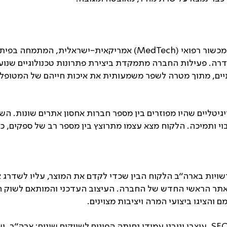
היא חברת מכשור רפואי (MedTech) אמריקאית-ישראלית, המ
רה. פעילות החברה מתמקדת ביצירת פתרונות טכנולוגיים שנועדו
גיטליים שהיו מפוזרים בין מספר חברות אחסון אתרים שונות. הש
יבוי ותמיכה. הלקוח מצא עצמו מתרוצץ בין מספר רב של ספקים,
בלת אישור ה- FDA מהרשויות בארה״ב הלקוח הבין שכדי לקדם את המוצר, עליו ל
יר האתר הראשי החדש של החברה. העיצוב העדכני והמותאם לשוק
 והציגו ביצועי המרה ויציבות מצוינים.
בשיתוף פעולה הדוק עם חברת SEO, עוצבו וניבנו עמודי נחיתה הפונים לשווקים שונים