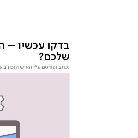
שירותים
מסלולי שירות
ממליצים
מי אני?
שאלות ות
בדקו עכשיו – ה
שלכם?
נכתב ופורסם ע״י האיש הנכון ב 09.04.2026