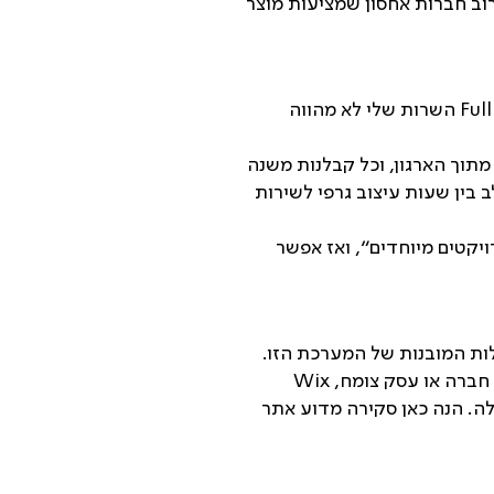
וב חברות אחסון שמציעות מוצר
עבור חברות ענק שיש להן מחלקת IT פנימית גדולה, צוות מעצבי UI/UX קבועים ומתכנתי Full stack השרות שלי לא מהווה
תוך הארגון, וכל קבלנות משנה
בין שעות עיצוב גרפי לשירות
יקטים מיוחדים״, ואז אפשר
את היכולות המובנות של המערכת הזו.
למשל, המערכת מעולה לכל מי שמעוניין להרים אתר תוך חמש דקות, ובלי להבין בקוד. אבל עבור חברה או עסק צומח, Wix
לה. הנה כאן סקירה מדוע אתר