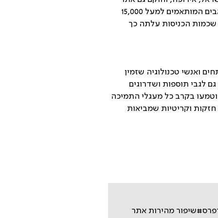
ייעודי לשוק האמריקאי. כדי להתאים את ביצועי השרת לכמות גדולה כזו של תעבורה, הוקצו משאבים המותאמים למעל 15,000
Clou בכל הנוגע לאבטחה, כי ככל שכמות הכניסות עלתה כך
ם ואנשי טכנולוגיה שזמין
ם לגבי תוספות ושדרוגים
הוטמעו בקרב כל מעגלי התמיכה
 חזקות וקריטיות שמביאות
פרס
#שיפור מהירות אתר