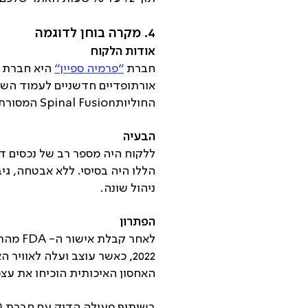
4. מקרה בוחן לדוגמה
אודות הלקוח
חברת
״פרמיה ספיין״
אורתופדיים חדשניים לעמוד השד
החוליותSpinal Fusion המסורתיים, מתוך מטרה לשפר משמעותית את איכות חייהם של המטופלים.
הבעיה
ללקוח היה מספר רב של נכסים די
הללו היה בסיסי. ללא אבטחה, ג
ניהול שונה.
הפתרון
לאחר ק
2022, כאשר עוצב ועלה לאוו
האחסון האיכותית הוכיחו את עצמם