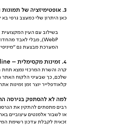
3. אופטימיזציה של תמונות וקוד (הזווית העיצובית)
כאן היתרון שלי כמעצב גרפי בא לידי ביטוי. Cloudflare מציעה כלים לביצוע אופטי
בשילוב עם העין המקצועית ש
WebP), מבלי לאבד מהחדות והיופי של העיצוב המקורי.
המערכת מבצעת גם "מיניפיקציה" לקבצי CSS ו-JS, מה שחוסך משקל מיותר וטו
4. זמינות מקסימלית – Always Online
שלכם, כך שבעיני הלקוח האתר ת
קלאודפלייר יוצר זמן זמינות את
למה לא להסתפק בגירסה הח
רבים מתפתים להתקין את הגרסה 
או לשבור אלמנטים עיצוביים באת
זכאית לקבלת עדכון רשימת המקו