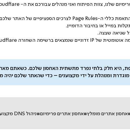
ו, צוות הפיתוח ואני מנהלים עבורכם את ה- Cloudflare באופן מלא:
ת כללי ה-Page Rules לצרכים הספציפיים של האתר שלכם.
לות במייל או בחיבור הדומיין.
כל שגיאה שצצה.
 של IP זדוניים שנמצאים ברשימה השחורה Cloudflare.
לא רק תוספת, היא חלק בלתי נפרד מתשתית האחסון שלכם. כשאתם מ
מוגדרת ומנוהלת על ידי מקצוענים – כדי שהאתר שלכם יהיה מ
אחסון אתרים מומלץ
#אחסון אתרים פרימיום
#ניהול DNS מקצועי