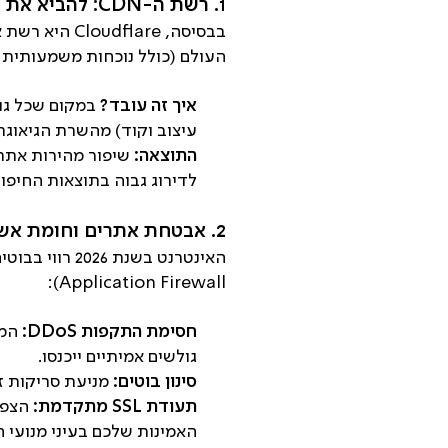
1. רשת ה-CDN: להביא את האתר אל הגולש, לא להפך
העולם (כולל נוכחות משמעותית 
איך זה עובד?
במקום שכל גול
עיצוב וקוד) מהשרת הגיאוגרפ
התוצאה:
לדירוג גבוה בתוצאות החיפו
2. אבטחת אתרים וחומת אש (WAF) ברמה ארגונית
Application Firewall):
חסימת התקפות DDoS:
המע
גולשים אמיתיים ייכנסו.
סינון בוטים:
מניעת סריקות זד
תעודת SSL מתקדמת:
הצפנ
האמינות שלכם בעיני מנועי ה