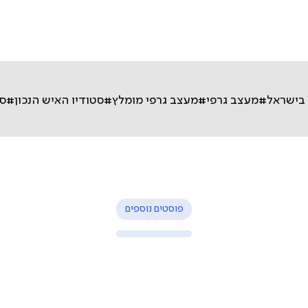
בישראל
#מעצב גרפי
#מעצב גרפי מומלץ
#סטודיו האיש הנכון
#סט
פוסטים נוספים