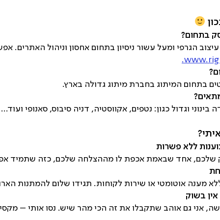
סק בתחום?
תחום העיצוב הגרפי ומעל עשור ניסיון בתחום אחסון וניהול האתרים
www.righ
ם?
ים בתחום המיתוג בחברת מיתוג גדולה בארץ.
מתאים?
ינוני וגדול כגון: נטפים, אקווסטיה, דניה סיבוס, סאנופי ועוד…
וענות ללא פשרות
 שלכם, אחד שבאמת אכפת לו מההצלחה שלכם, כזה שתמיד אפש
חת
ללא מענה אוטומטי או שירות לקוחות. תגידו שלום להמתנות הארו
אין בשוק
שה, אני גם אוהב שתקבלו את זה הכי מהר שיש. נסו אותי – מקסי