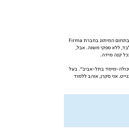
לפני שהקמתי את העסק העצמאי שלי אי-שם בשנת 2014, עבדתי כמנהל סטודיו ומנהל פרויקטים בתחום המיתוג בחברת Firma
לבד, ללא ספקי משנה. אבל,
כל קנה מידה.
״אסכולה-מימד בתל-אביב״. בעל
יט. אני סקרן, אוהב ללמוד