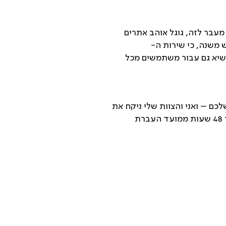
מעבר לזה, גוגל אוהב אתרים
 שיא גם עבור משתמשים מכל
כם – ואני והצוות שלי ניקח את
זה משם. בכל מקרה, חשוב לבקש מהשרות הנוכחי שלכם גיבוי לפני שמתחילים ו… זהו! תוך 24 עד 48 שעות ממועד העברת