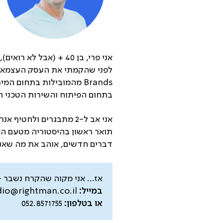
אני פרי, בן 40 + (אבל לא רואים), מעצב גרפי, בעל סטודיו האיש הנכון.
Brands מהמובילות בתחום 
בתחום הפיתוח והשירות הטכני הק
אני אב ל-2 מתבגרים ול
תואר ראשון בהיסטוריה מטעם האו
דברים חדשים, אוהב את מה שאני
אז… אני מקוה שהקרח נשבר –
במייל:
dio@rightman.co.il
או בטלפון:
052.8571755