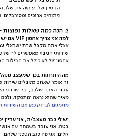
ת׳כלס בלי רעש מסביב
הניסיון שלי עושה את שלו, ו
ניתוחים ארוכים ומסורבלים. ה
3. הנה כמה שאלות נפוצות – ותשובות שפותרות ה…כל
למה אני צריך אחסון VIP אם יש אחסון ב-20 ש"ח בחודש?
אצלי אתה מקבל שרת ישראלי עם מ
שירותי הגיבוי מאפשרים לך שקט
אחסון זול לא כולל את חבילות 
מה היתרונות בכך שמעצב מנהל 
זה אומר שאתם מקבלים שירות שש
עבור האתר שלכם, ובין שרותי ה
מאיך שהוא נראה ומתפקד, ולכם 
מוזמנים לבדוק כאן אם השירות ה
יש לי כבר מעצב/ת, אני עדיין י
בטח! אני עובד בשמחה עם אנשי 
קלים. אני פה כגב הטכני שלהם.