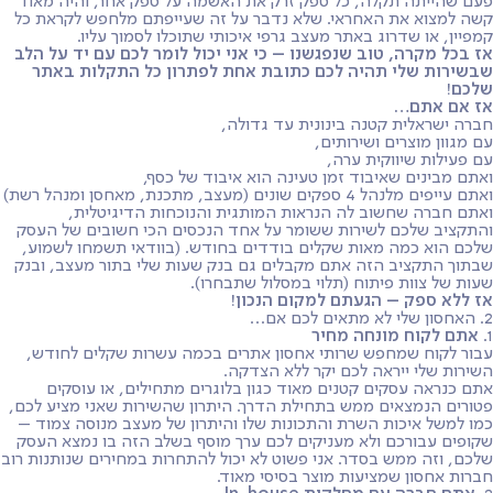
פעם שהייתה תקלה, כל ספק זרק את האשמה על ספק אחר, והיה מאוד
קשה למצוא את האחראי. שלא נדבר על זה שעייפתם מלחפש לקראת כל
קמפיין, או שדרוג באתר מעצב גרפי איכותי שתוכלו לסמוך עליו.
אז בכל מקרה, טוב שנפגשנו – כי אני יכול לומר לכם עם יד על הלב
שבשירות שלי תהיה לכם כתובת אחת לפתרון כל התקלות באתר
שלכם!
אז אם אתם…
חברה ישראלית קטנה בינונית עד גדולה,
עם מגוון מוצרים ושירותים,
עם פעילות שיווקית ערה,
ואתם מבינים שאיבוד זמן טעינה הוא איבוד של כסף,
ואתם עייפים מלנהל 4 ספקים שונים (מעצב, מתכנת, מאחסן ומנהל רשת)
ואתם חברה שחשוב לה הנראות המותגית והנוכחות הדיגיטלית,
והתקציב שלכם לשירות ששומר על אחד הנכסים הכי חשובים של העסק
שלכם הוא כמה מאות שקלים בודדים בחודש. (בוודאי תשמחו לשמוע,
שבתוך התקציב הזה אתם מקבלים גם בנק שעות שלי בתור מעצב, ובנק
שעות של צוות פיתוח (תלוי במסלול שתבחרו).
אז ללא ספק – הגעתם למקום הנכון!
2. האחסון שלי לא מתאים לכם אם…
1.
אתם לקוח מונחה מחיר
עבור לקוח שמחפש שרותי אחסון אתרים בכמה עשרות שקלים לחודש,
השירות שלי ייראה לכם יקר ללא הצדקה.
אתם כנראה עסקים קטנים מאוד כגון בלוגרים מתחילים, או עוסקים
פטורים הנמצאים ממש בתחילת הדרך. היתרון שהשירות שאני מציע לכם,
כמו למשל איכות השרת והתכונות שלו והיתרון של מעצב מנוסה צמוד –
שקופים עבורכם ולא מעניקים לכם ערך מוסף בשלב הזה בו נמצא העסק
שלכם, וזה ממש בסדר. אני פשוט לא יכול להתחרות במחירים שנותנות רוב
חברות אחסון שמציעות מוצר בסיסי מאוד.