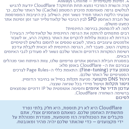
4. זמינות מקסימלית – Always Online
קרה והשרת המרכזי נמצא תחת תחזוקה? Cloudflare יודעת להגיש
לגולשים גרסה מאוחסנת מזכרון המטמון (Cache) של האתר שלכם, כך
שבעיני הלקוח האתר תמיד נשאר זמין. השילוב בין היציבות המפורסמת
של חברת האחסון
SPD
לבין הגיבוי של קלאודפלייר יוצר זמן זמינות אתר
כמעט מושלם.
למה לא להסתפק בגירסה החינמית?
רבים מתפתים להתקין את הגרסה החינמית של קלאודפלייר. הבעיה?
הגדרות לא נכונות עלולות להקריס את האתר במקרה הרע, או לשבור
אלמנטים עיצוביים באתר, לשבש טפסים או לחסום גולשים לגיטימיים
במקרה הטוב. מעבר לזה, הגרסה החינמית לא זכאית לקבלת עדכון
רשימת המקורות הזדוניים והאתר שלכם נשאר לא מעודכן לגבי האיומים
הבאים.
במסגרת חבילת האחסון אתרים פרימיום שלנו, צוות הפיתוח ואני מנהלים
עבורכם את ה- Cloudflare באופן מלא:
כוונון עדין (Fine-tuning):
התאמת כללי ה-Page Rules לצרכים
הספציפיים של האתר שלכם.
ניהול DNS מקצועי:
מניעת תקלות במייל או בחיבור הדומיין.
ניטור תקלות
וטיפול מיידי בכל שגיאה שצצה.
עדכון תדיר של איומים
וחסימה אוטומטית של IP זדוניים שנמצאים
ברשימה השחורה Cloudflare.
לסיכום
Cloudflare היא לא רק תוספת, היא חלק בלתי נפרד
מתשתית האחסון שלכם. כשאתם מאחסנים אצלי, אתם
מקבלים את הטכנולוגיה הזו מוטמעת, מוגדרת ומנוהלת על
ידי מקצוענים – כדי שהאתר שלכם יהיה מהיר ומאובטח.