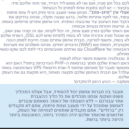
לכם בכל זמן סביר, ואם אני לא ממש ליד הנייד, אני חוזר אליכם מיד.
בקיצור – יש לכם כתובת אחת לפתרון כל הבעיות!
אצלי אין "פינג-פונג".
מכיוון שאני מעצב גרפי ותיק ויש לי צוות פיתוח
צמוד, אני לוקח אחריות מלאה. ברגע שצצה תקלה, אנחנו בודקים את
הקוד ואת העיצוב עד שהבעיה נפתרת. זהו אחסון אתרים פרימיום באמת.
4. פריצות חוזרות ובעיות אבטחה
אם האתר שלכם נפרץ פעם אחת, זה יכול לקרות. אם זה קורה שוב ושוב,
או שגוגל מציג אזהרת אתר לא בטוח (למרות שיש לכם SSL), השרת שלכם
לא בטוח, וחשוף לפריצה. חברת אחסון אתרים טובה חייבת לספק הגנה
אקטיבית, חומות אש (WAF) וגיבויים יומיים. אנחנו משלבים את מערכות
האבטחה של Cloudflare עם שרתים מאובטחים כדי לתת לכם שקט נפשי
מוחלט.
5. טכנולוגיה מיושנת וחוסר יכולת לצמוח
האם השרת שלכם תומך בגרסאות ה-PHP העדכניות ביותר? האם הוא
מאפשר מעבר קל מאחסון שיתופי ל-שרת וירטואלי VPS כשהתנועה באתר
עולה? אם חברת האחסון שלכם תקועה מאחור, היא תוקעת גם את העסק
שלכם.
מסקנה – הגיע הזמן להתקדם!
מעבר בין חברות אחסון יכול להפחיד, אבל אצלנו התהליך
פשוט ושקוף. אנחנו מנהלים את כל הליך ההעברת
אתר עבורכם – ללא השבתה של האתר. כשאתם עוברים
לאחסון שמנוהל על ידי מעצב וצוות פיתוח, אתם לא מקבלים
רק "ברזלים". אתם מקבלים שותפים לצמיחה של העסק,
שדואגים שהאתר שלכם יהיה המהיר ביותר, המאובטח ביותר
והיפה ביותר ברשת.