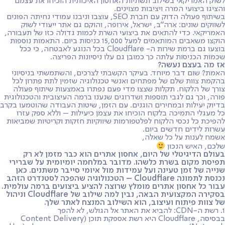
לשוק האמריקאי בשילוב תשתיות האחסון האיכותית הוכיחו את עצמם
והציגו ביצועי המרה ויציבות מצוינים.
בשיתוף פעולה הדוק עם חברת SEO, עוצבו וניבנו עמודי נחיתה הפונים
לשווקים שונים: ארה״ב, ישראל, אירופה, והוקם גם אתר ייעודי לשוק
האמריקאי. כדי להתאים את ביצועי השרת לכמות גדולה כזו של תעבורה,
הוקצו משאבים המותאמים למעל 15,000 כניסות ביום. התאמות נוספות
בוצעו גם ברמת שירות ה- Cloudflare בכל הנוגע לאבטחה, כי ככל
שכמות הכניסות עלתה כך כמובן גם עלו ניסיונות הפריצה.
אז מה בעצם נעשה?
האמת? שום דבר מיוחד. בעיקר הקשבתי לצרכים, והשתמשתי בניסיוני
בהקמת צוות שלם של מפתחים ואנשי טכנולוגיה שזמין לתת פתרון לכל
צורך של הלקוח. תקלות שצצו מדי פעם נפתרו באמצעות שיתוף פעולה
פורה, וכך גם לגבי תוספות ושדרוגים שנענו ברמה העיצובית והטכנולוגית
בדיוק יעילות ובמחירים הוגנים. עם הזמן, שיטות העבודה שהוטמעו בקרב
כל מעגלי התמיכה בלקוח הוכיחו את עצמן כיעילות – וללא ספק עזרו
להפיכת כל נכסי הלקוח לפלטפורמות שיווקיות חזקות וקריטיות שמביאות
עשרות לידים חדשים ביום.
אשמח לענות על כל שאלה,
שלכם, האיש הנכון
בעולם הדיגיטלי של היום, אחסון אתרים הוא כבר מזמן לא רק
תפיסת מקום בשרת כלשהו. מדובר במלחמה יומיומית על שברירי
שנייה של זמן טעינה ועל עמידות מול איומי סייבר משתנים. כאן
נכנסת לתמונה
Cloudflare
– הטכנולוגיה שהפכה לסטנדרט הזהב
עבור כל אחסון אתרים מומלץ שרוצה להציע ביצועים ברמה עולמית.
בסקירה המקצועית הבאה, נבין למה שילוב של Cloudflare וניהול
של צוות פיתוח ועיצוב, הוא השילוב המנצח לאתר שלך.
1. רשת ה-CDN: להביא את האתר אל הגולש, לא להפך
בבסיסה, Cloudflare היא רשת אספקת תוכן (Content Delivery