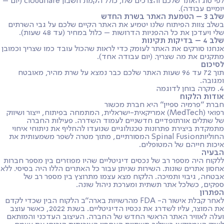
לפי סוג האתר שלכם והצרכים שלו, כולל הקמת חשבון cloudflare (יום –
יומיים עבודה).
שלב 3 – הטמעת האתר בשרת החדש
בשלב צוות הפיתוח שלנו יטמיע את האתר הקיים שלכם על גבי השרתים
שלי ויעדכן את כל ההפניות הדרושות – כלול במחיר (עד 48 שעות).
שלב 4 – בדיקות תקינות
אנחנו סורקים את האתר לעומק כדי לראות שהכול עובד כמו שצריך וכמובן
מתקנים את מה שצריך. (יום עבודה אחד).
לסיכום
תוך 72 עד 96 שעות האתר שלכם כבר נמצא על שרת מהיר, מאובטח
ומגובה.
4. מקרה בוחן לדוגמה
אודות הלקוח
חברת
״פרמיה ספיין״
היא חברת מכשור
רפואי (MedTech) אמריקאית-ישראלית, המתמחה בפיתוח, ייצור ושיווק
של שתלים אורתופדיים חדשניים לעמוד השדרה. פעילות החברה
מתמקדת ביצירת פתרונות טכנולוגיים שנועדו להחליף את ניתוחי איחוי
החוליותSpinal Fusion המסורתיים, מתוך מטרה לשפר משמעותית את
איכות חייהם של המטופלים.
הבעיה
ללקוח היה מספר רב של נכסים דיגיטליים שהיו מפוזרים בין מספר חברות
אחסון אתרים שונות. השירות שניתן עבור כל האתרים הללו היה בסיסי. ללא
אבטחה, גיבוי ותמיכה. הלקוח מצא עצמו מתרוצץ בין מספר רב של
ספקים, כשלכל אתר תשתית ומערכת ניהול שונה.
הפתרון
לאחר קבלת אישור ה- FDA מהרשויות בארה״ב הלקוח הבין שכדי לקדם
את המוצר, עליו לשדרג את נכסיו הדיגיטליים. בשנת 2022, כאשר עוצב
ועלה לאוויר האתר הראשי החדש של החברה. העיצוב העדכני והמותאם