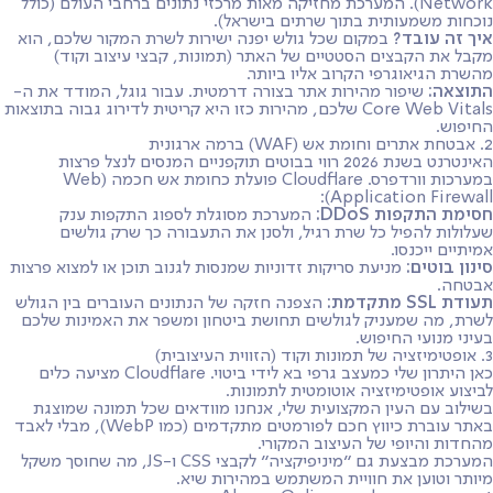
Network). המערכת מחזיקה מאות מרכזי נתונים ברחבי העולם (כולל
נוכחות משמעותית בתוך שרתים בישראל).
איך זה עובד?
במקום שכל גולש יפנה ישירות לשרת המקור שלכם, הוא
מקבל את הקבצים הסטטיים של האתר (תמונות, קבצי עיצוב וקוד)
מהשרת הגיאוגרפי הקרוב אליו ביותר.
התוצאה:
שיפור מהירות אתר בצורה דרמטית. עבור גוגל, המודד את ה-
Core Web Vitals שלכם, מהירות כזו היא קריטית לדירוג גבוה בתוצאות
החיפוש.
2. אבטחת אתרים וחומת אש (WAF) ברמה ארגונית
האינטרנט בשנת 2026 רווי בבוטים תוקפניים המנסים לנצל פרצות
במערכות וורדפרס. Cloudflare פועלת כחומת אש חכמה (Web
Application Firewall):
חסימת התקפות DDoS:
המערכת מסוגלת לספוג התקפות ענק
שעלולות להפיל כל שרת רגיל, ולסנן את התעבורה כך שרק גולשים
אמיתיים ייכנסו.
סינון בוטים:
מניעת סריקות זדוניות שמנסות לגנוב תוכן או למצוא פרצות
אבטחה.
תעודת SSL מתקדמת:
הצפנה חזקה של הנתונים העוברים בין הגולש
לשרת, מה שמעניק לגולשים תחושת ביטחון ומשפר את האמינות שלכם
בעיני מנועי החיפוש.
3. אופטימיזציה של תמונות וקוד (הזווית העיצובית)
כאן היתרון שלי כמעצב גרפי בא לידי ביטוי. Cloudflare מציעה כלים
לביצוע אופטימיזציה אוטומטית לתמונות.
בשילוב עם העין המקצועית שלי, אנחנו מוודאים שכל תמונה שמוצגת
באתר עוברת כיווץ חכם לפורמטים מתקדמים (כמו WebP), מבלי לאבד
מהחדות והיופי של העיצוב המקורי.
המערכת מבצעת גם "מיניפיקציה" לקבצי CSS ו-JS, מה שחוסך משקל
מיותר וטוען את חוויית המשתמש במהירות שיא.