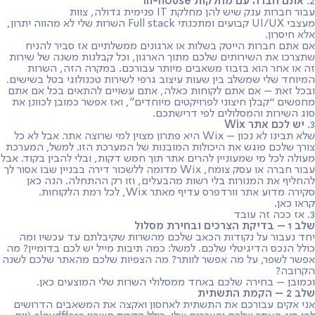
2.
אתם חברה עם מחלקות In-house
עבור חברות ענק שיש להן מחלקת IT פנימית גדולה, צוות
מעצבי UI/UX קבועים ומתכנתי Full stack השרות שלי לא מהווה יתרון,
אלא חיסרון.
אם אתם חברות הייטק בשלות או ארגונים ממשלתיים אז סביר להניח
שתצרכו את השירותים שלכם מתוך הארגון, וכל קבלנות משנה של שירות
זה או אחר הוא בזבוז משאבים מיותר עבורכם. במקרה הזה, השרות
המיוחד שלי שמשלב בין שעות עיצוב גרפי לשירות טכנולוגי בטל בשישים.
ובכל זאת – אם אתם לקוחות כאלה, אתם עשויים להתאים בכל אם אתם
מחפשים "קבלן חיצוני לפרויקטים מיוחדים״, ואז אפשר כמובן לכוונן את
סוג השירות והמסלולים לפי דרישתכם.
3.
יש לכם אתר Wix
שלא תבינו לא נכון – Wix היא פתרון מצוין למי שרוצה אתר. אבל לא כל
צורך שלכם פוגש את היכולות המובנות של המערכת הזו. למשל, המערכת
מעולה לכל מי שמעוניין להרים אתר תוך חמש דקות, ובלי להבין בקוד. אבל
עבור חברה או עסק צומח, Wix מדומה ללשכור דירה בבניין שבו אסור לך
להחליף את המנורות בלי רשות מהבעלים, וזו רק ההתחלה. הנה כאן
סקירה מדוע אתר וורדפרס עדיף מאתר Wix, לכל רמת הלקוחות.
קראו כאן.
3. אז ככה זה עובד
שלב 1 – בדיקת הצרכים ובחירת מסלול
יחד נעבור על נקודות הכאב שלכם מהשרות שקיבלתם עד עכשיו ומה
כולל הנכס הדיגיטלי שלכם. למשל: כמה תיבות מייל יש לכם בדומיין? מה
אפשר לשפר, על מה אפשר לוותר? מה הצפיות שלכם מהאתר שלכם לשנה
הקרובה?
וכמובן – בחירה שלכם באחד ממסלולי השרות שלי המוצעים כאן.
שלב 2 – הקמת התשתית
אני אקים עבורכם את התשתית לאחסון ואקצה את המשאבים הדרושים