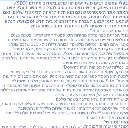
בעלי עסקים רבים משקיעים הון עתק בקידום אתרים (SEO),
בעיצוב ובשיווק, אך שוכחים שהבסיס להכל הוא השרת עליו יושב
האתר. אתר האינטרנט שלכם הוא חלון הראווה הדיגיטלי שלכם, ואם
התשתית שלו רעועה, אתם פשוט זורקים כסף לפח. אז איך תדעו
שהגיע הזמן לבצע העברת אתר ולמצוא בית חדש ומקצועי? הנה 5
סימני אזהרה שאסור לכם להתעלם מהם בשנת 2026:
1. האתר שלכם "זוחל"
גוגל הכריזה כבר מזמן: מהירות היא פקטור דירוג קריטי. בשנת 2026,
הגולשים מצפים שהאתר יעלה תוך פחות מ-2 שניות. אם האתר שלכם
איטי, אתם חווים "נטישת גולשים" גבוהה ודירוג ה-SEO שלכם צונח.
הזווית המקצועית:
לעיתים הבעיה היא לא רק בשרת, אלא בחוסר
אופטימיזציה של הקוד והעיצוב. אצלי, במסגרת שיפור מהירות אתר, אנחנו
משלבים בין שרתים מהירים לבין יד של מעצב ומפתח שדואגים שכל רכיב
באתר יהיה מושלם עיצובית ופיתוחית.
2. נפילות שרת תכופות (Downtime)
כל דקה שהאתר שלכם באוויר היא הזדמנות למכירה. כל דקה שהוא
למטה היא הפסד כספי ופגיעה קשה במוניטין. אם אתם מקבלים הודעות
Site Down או מזהים חוסר יציבות, חברת האחסון שלכם פשוט לא
עומדת בעומס. אחסון אתרים מומלץ חייב להבטיח זמינות של מקסימלית.
כשאנחנו מאחסנים אתרים על תשתית של אחת מחברות האיחסון הגדולות
והמוכרות בישראל, היציבות היא ערך עליון.
3. שירות לקוחות שלא מדבר בשפה שלכם
זהו הסימן המובהק ביותר. פניתם לתמיכה עם בעיה ויזואלית שצצה באתר,
אחרי שחיכיתם זמן ארוך בתור למענה שירות הלקוחות, התשובה
שקיבלתם היא: "אצלנו השרת תקין, תפנו למעצב/מתכנת שלכם"? זוהי
העברת אחריות קלאסית.
היתרונות שלי:
אצלי אין שירות לקוחות
. יש לכם את המספר הישיר לנייד שליף ואני זמין