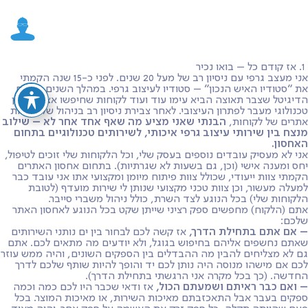
1. אז קודם כל – בואו נכיר
אני מעצב גרפי עם ניסיון רב של מעל 20 שנים. לפני כ-15 שנה הקמתי
את ״סטודיו האיש הנכון״ – סטודיו לעיצוב גרפי. במהלך השנים, תחום
הדיגיטל שצבר תאוצה הביא עימו עוד ועוד לקוחות שחיפשו אצלי פתרון
טכנולוגי מעבר לפתרון העיצובי. לאחר צבירת ניסיון רב בניהול של עשרות
אתרים של לקוחות,
הבנתי שאני מציע מה שאף אחד אחר לא – שילוב
מנצח בין שירותי עיצוב גרפי איכותי, לשירותים טכנולוגיים בתחום
האחסון.
אני לא מעסיק עובדים נוספים בעסק שלי, וכל הלקוחות שלי זוכים לטיפול,
יחס ומענה אישי (וכן, גם בשעות לא שגרתיות). בתחום אחסון האתרים
הקמתי צוות ייעודי, שכולל צוות פיתוח מיומן ומקצועי אתו אני עובד כבר
למעלה מעשור, וכן צוות טכני מקצועי שנותן לי שירות מועדף (לטובת
הלקוחות שלי) בכל הנוגע לצד השרת, כולל ניהול משברי סייבר.
אתם (הלקוח) מחפשים ספק רציני שייתן שקט בכל הנוגע לאחסון האתר
שלכם:
– אם אתם בתחילת הדרך,
אז קשה לכם לבחור בין ים נותני השירותים
שאתם נחשפים אליהם בחיפוש בגוגל, ולא יודעים מה מתאים לכם. אתם
גם לא מצליחים להבין מה ההבדלים בין הספקים השונים, והיה ממש עוזר
לכם אם מישהו מנוסה היה נותן לכם יד והופך להיות שותף שלכם לדרך
החדשה. (כך בכל מקרה אני הרגשתי בתחילת הדרך).
– ואם כבר ראיתם ושמעתם הכול,
אז ודאי שכבר היו לכם כמה וכמה
ספקים בעבר אבל התאכזבתם מאיכות השירות, או מאיכות המוצר. בכל