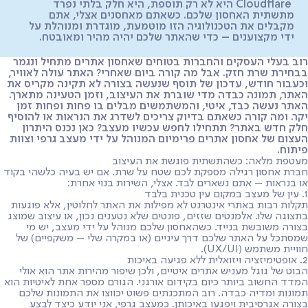
Cloudflare היא לא רק תוספת, היא חלק בלתי נפרד
מתשתית האחסון שלכם. כשאתם מאחסנים אצלי, אתם
מקבלים את הטכנולוגיה הזו מוטמעת, מוגדרת ומנוהלת על
ידי מקצוענים – כדי שהאתר שלכם יהיה מהיר ומאובטח.
רוב בעלי העסקים והחברות בטוחים שאחסון אתרים מתחיל ונגמר
בבחירת שרת חזק. אבל מה קורה ביום שאחרי? האתר עולה לאוויר,
וכעבור חודש, עדכון של תוסף שנעשה בצורה לא תקינה מקריס את
האתר, תמונה כבדה מדי שוברת את העיצוב, וזמן הטעינה מתארך.
האתר נעשה כבד, איטי, והמשתמשים מבלים בו פחות ופחות זמן
יקר. ומה קורה כשאתם בדיוק צריכים לשדרג את הנראות או להוסיף
חלק חדש באתר? תתחילו לחפש עכשיו מעצב? כאן נכנס היתרון
העצום של אחסון אתרים פרימיום המנוהל על ידי מעצב גרפי וצוות
פיתוח.
מעטפת מלאה: כשהתשתית פוגשת את העיצוב
חברת אחסון רגילה מספקת לכם שטח על שרת. אם יש בעיה כלשהי בקוד
או בנראות – אתם נשארים לבד. אצלי, השירות בנוי אחרת:
1. עין של מעצב במקום עין טכנית בלבד
תקלות רבות באתרי אינטרנט לא מפילות את האתר לחלוטין, אלא פוגעות
בתצוגה שלו. אלמנטים שזזים, פונטים שלא נטענים נכון, או עיצוב שמוצג
בצורה משובשת בנייד. כשהאחסון שלכם מנוהל על ידי מעצב, יש מי
שמסתכל על האתר שלכם דרך עיניים (או במקרה שלי – משקפיים) של
חוויית משתמש (UX/UI).
2. אופטימיזציה ויזואלית ללא פגיעה באיכות
הבוט של גוגל מעניש אתרים איטיים, ולכן שיפור מהירות אתר הוא אולי
המדד החשוב ביותר כיום בקידום אורגני. הגורם מספר אחת לאיטיות הוא
תמונות ומדיה כבדה. רוב המתכנתים פשוט יכווצו את התמונות שלכם
בצורה אגרסיבית ויפגעו באיכותן. כמעצב גרפי, אני יודע כיצד לבצע