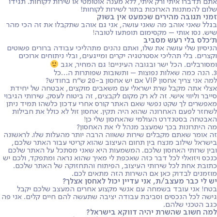
אתם תדברו איתי ורק איתי, ללא מענה אוטומטי או שירות לקוחות. תגידו
שלום להמתנות הארוכות בתור לשירות לקוחות!
זמני תגובה מהירים שכמעט אין בשוק
בגלל שאני אוהב מה שאני עושה, אני גם אוהב שתקבלו את זה הכי מהר
שיש. נסו אותי – מקסימום תופתעו לטובה!
ת׳כלס בלי רעש מסביב
הניסיון שלי עושה את שלו, ואתם נהנים מתהליכי עבודה ברורים פשוטים
וקצרים. בלי תהליכי אסטרטגיה יקרים ומייגעים, ובלי ניתוחים ארוכים
ומסורבלים. הכל ישר ובגובה העיניים! גם המחיר, אגב
3. הנה כמה שאלות נפוצות – ותשובות שפותרות ה…כל
למה אני צריך אחסון VIP אם יש אחסון ב-20 ש"ח בחודש?
אצלי אתה מקבל שרת ישראלי עם משאבים מוקצים, אבטחה של יחידת
סייבר וליווי אישי. זה לא רק מקום לקבצים, זה ביטוח לעסק. שירותי הגיבוי
מאפשרים לך שקט נפשי שאם האתר קורס אחרי עדכון כלשהו תמיד ניתן
לשחזר לפעם האחרונה שהוא היה תקין. אחסון זול לא כולל את חבילות
האבטחה בסטנדרט העולמי שהאחסון שלי כן!
מה היתרונות בכך שמעצב מנהל לי את האחסון?
זה אומר שאתם מקבלים שירות ששווה הרבה יותר מהעלות שלו. לראשונה
בישראל שילוב מנצח בין תחום העיצוב שהוא קריטי עבור האתר שלכם,
ובין שרותי האחסון שלכם. המשמעות היא שאני מסתכל על האתר שלכם
כנכס ויזואלי לכל דבר כזה שאכפת לי מאיך שהוא נראה ומתפקד, ולכם יש
כתובת אחת לכל שירותי העיצוב, הפיתוח והתחזוקה של האתר שלכם.
מוזמנים לבדוק כאן אם השירות הזה מתאים לכם.
יש לי כבר מעצב/ת, אני עדיין יכול לאחסן אצלך?
בטח! אני עובד בשמחה עם אנשי מקצוע אחרים המעצב שלכם יקבל
גישה לכל הנכסים וסביבת עבודה יציבה שתעשה להם חיים קלים. אני פה
כגב הטכני שלהם.
למה חשוב שהשרת יהיה דווקא בישראל?