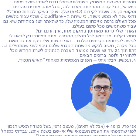
מהירות היא שם המשחק. כשגולש ישראלי נכנס לאתר שיושב פיזית
בישראל, הכל קורה מהר יותר. מעבר לזה, גוגל אוהב אתרים מהירים
ומקומיים, מה שעוזר לקידום (SEO) שלך. יש לך בעיקר לקוחות מחו״ל?
ודאי שזה לא ממש משנה, כי שירות ה-
Cloudflare
שולף עבור גולשים
מכל העולם גרסה מזיכרון המטמון שלו, כך שהאתר יוצג במהירות שיא גם
עבור משתמשים מכל מקום בעולם.
האתר שלי כרגע מאוחסן במקום אחר, איך עוברים
?
ממש בקלות. אני דואג לכל תהליך ההגירה. אתם תצטרכו רק לדאוג לי
לגישה לשירותים הקיימים שלכם – ואני והצוות שלי ניקח את זה משם.
בכל מקרה, חשוב לבקש מהשרות הנוכחי שלכם גיבוי לפני שמתחילים ו…
זהו! תוך 24 עד 48 שעות ממועד העברת הנתונים לשרת החדש נוכל
ללחוץ יד ולומר: ברוכים הבאים!
4. ועכשיו, קבלו אותי – הפנים האמיתיות מאחורי ״האיש הנכון״.
אני פרי, בן 40 + (אבל לא רואים), מעצב גרפי, בעל סטודיו האיש הנכון.
לפני שהקמתי את העסק העצמאי שלי אי-שם בשנת 2014, עבדתי כמנהל