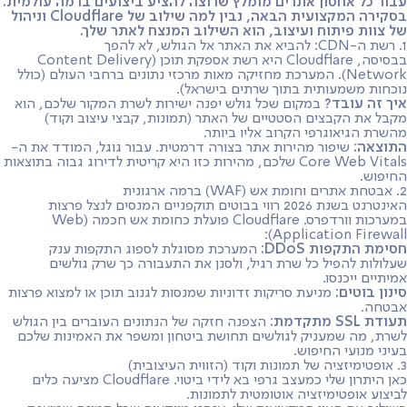
עבור כל אחסון אתרים מומלץ שרוצה להציע ביצועים ברמה עולמית.
בסקירה המקצועית הבאה, נבין למה שילוב של Cloudflare וניהול
של צוות פיתוח ועיצוב, הוא השילוב המנצח לאתר שלך.
1. רשת ה-CDN: להביא את האתר אל הגולש, לא להפך
בבסיסה, Cloudflare היא רשת אספקת תוכן (Content Delivery
Network). המערכת מחזיקה מאות מרכזי נתונים ברחבי העולם (כולל
נוכחות משמעותית בתוך שרתים בישראל).
איך זה עובד?
במקום שכל גולש יפנה ישירות לשרת המקור שלכם, הוא
מקבל את הקבצים הסטטיים של האתר (תמונות, קבצי עיצוב וקוד)
מהשרת הגיאוגרפי הקרוב אליו ביותר.
התוצאה:
שיפור מהירות אתר בצורה דרמטית. עבור גוגל, המודד את ה-
Core Web Vitals שלכם, מהירות כזו היא קריטית לדירוג גבוה בתוצאות
החיפוש.
2. אבטחת אתרים וחומת אש (WAF) ברמה ארגונית
האינטרנט בשנת 2026 רווי בבוטים תוקפניים המנסים לנצל פרצות
במערכות וורדפרס. Cloudflare פועלת כחומת אש חכמה (Web
Application Firewall):
חסימת התקפות DDoS:
המערכת מסוגלת לספוג התקפות ענק
שעלולות להפיל כל שרת רגיל, ולסנן את התעבורה כך שרק גולשים
אמיתיים ייכנסו.
סינון בוטים:
מניעת סריקות זדוניות שמנסות לגנוב תוכן או למצוא פרצות
אבטחה.
תעודת SSL מתקדמת:
הצפנה חזקה של הנתונים העוברים בין הגולש
לשרת, מה שמעניק לגולשים תחושת ביטחון ומשפר את האמינות שלכם
בעיני מנועי החיפוש.
3. אופטימיזציה של תמונות וקוד (הזווית העיצובית)
כאן היתרון שלי כמעצב גרפי בא לידי ביטוי. Cloudflare מציעה כלים
לביצוע אופטימיזציה אוטומטית לתמונות.