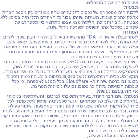
איכות חייהם של המטופלים.
הבעיה
ללקוח היה מספר רב של נכסים דיגיטליים שהיו מפוזרים בין מספר חברות
אחסון אתרים שונות. השירות שניתן עבור כל האתרים הללו היה בסיסי. ללא
אבטחה, גיבוי ותמיכה. הלקוח מצא עצמו מתרוצץ בין מספר רב של
ספקים, כשלכל אתר תשתית ומערכת ניהול שונה.
הפתרון
לאחר קבלת אישור ה- FDA מהרשויות בארה״ב הלקוח הבין שכדי לקדם
את המוצר, עליו לשדרג את נכסיו הדיגיטליים. בשנת 2022, כאשר עוצב
ועלה לאוויר האתר הראשי החדש של החברה. העיצוב העדכני והמותאם
לשוק האמריקאי בשילוב תשתיות האחסון האיכותית הוכיחו את עצמם
והציגו ביצועי המרה ויציבות מצוינים.
בשיתוף פעולה הדוק עם חברת SEO, עוצבו וניבנו עמודי נחיתה הפונים
לשווקים שונים: ארה״ב, ישראל, אירופה, והוקם גם אתר ייעודי לשוק
האמריקאי. כדי להתאים את ביצועי השרת לכמות גדולה כזו של תעבורה,
הוקצו משאבים המותאמים למעל 15,000 כניסות ביום. התאמות נוספות
בוצעו גם ברמת שירות ה- Cloudflare בכל הנוגע לאבטחה, כי ככל
שכמות הכניסות עלתה כך כמובן גם עלו ניסיונות הפריצה.
אז מה בעצם נעשה?
האמת? שום דבר מיוחד. בעיקר הקשבתי לצרכים, והשתמשתי בניסיוני
בהקמת צוות שלם של מפתחים ואנשי טכנולוגיה שזמין לתת פתרון לכל
צורך של הלקוח. תקלות שצצו מדי פעם נפתרו באמצעות שיתוף פעולה
פורה, וכך גם לגבי תוספות ושדרוגים שנענו ברמה העיצובית והטכנולוגית
בדיוק יעילות ובמחירים הוגנים. עם הזמן, שיטות העבודה שהוטמעו בקרב
כל מעגלי התמיכה בלקוח הוכיחו את עצמן כיעילות – וללא ספק עזרו
להפיכת כל נכסי הלקוח לפלטפורמות שיווקיות חזקות וקריטיות שמביאות
עשרות לידים חדשים ביום.
אשמח לענות על כל שאלה,