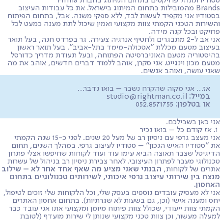
סטודיו ומנהל פרויקטים בתחום המיתוג בחברת Firma
Brands מהמובילות בתחום המיתוג בישראל. את כל עבודות העיצוב
בסטודיו אני מקפיד לעשות לבד, ללא ספקי משנה. אבל, בתחום הפיתוח
והשירות הטכני הקמתי צוות מקצועי ואמין שיכול לתת מענה כמעט לכל
פרויקט ובכל קנה מידה.
אני אב ל-2 מתבגרים ולחטיף אנרגיה צעירה. גר בפרדס חנה, בעל תואר
בעיצוב מטעם מכללת ״אסכולה-מימד בתל-אביב״. בעל תואר ראשון
בהיסטוריה מטעם האוניברסיטה הפתוחה, ובעל תעודת מדריך כדורסל
מטעם מכון וינגייט. אני סקרן, אוהב ללמוד דברים חדשים, אוהב את מה
שאני עושה, ואוהב אנשים.
אז… אני מקוה שהקרח נשבר – בואו נדבר…
במייל:
studio@rightman.co.il
או בטלפון:
052.8571755
אני כאן בשבילכם.
1. אז קודם כל – בואו נכיר
אני מעצב גרפי עם ניסיון רב של מעל 20 שנים. לפני כ-15 שנה הקמתי
את ״סטודיו האיש הנכון״ – סטודיו לעיצוב גרפי. במהלך השנים, תחום
הדיגיטל שצבר תאוצה הביא עימו עוד ועוד לקוחות שחיפשו אצלי פתרון
טכנולוגי מעבר לפתרון העיצובי. לאחר צבירת ניסיון רב בניהול של עשרות
אתרים של לקוחות,
הבנתי שאני מציע מה שאף אחד אחר לא – שילוב
מנצח בין שירותי עיצוב גרפי איכותי, לשירותים טכנולוגיים בתחום
האחסון.
אני לא מעסיק עובדים נוספים בעסק שלי, וכל הלקוחות שלי זוכים לטיפול,
יחס ומענה אישי (וכן, גם בשעות לא שגרתיות). בתחום אחסון האתרים
הקמתי צוות ייעודי, שכולל צוות פיתוח מיומן ומקצועי אתו אני עובד כבר
למעלה מעשור, וכן צוות טכני מקצועי שנותן לי שירות מועדף (לטובת