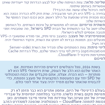
שליטה מלאה:
צוות הפיתוח שלנו יכול לבצע הגדרות קוד ייעודיות שאינן
אפשריות באחסון שיתופי.
למה הניהול שלנו עושה את ההבדל?
בחירה ב-VPS היא רק חצי מהעבודה. שרת חזק ללא הגדרה נכונה הוא
כמו מכונית מירוץ שנוסעת על הילוך ראשון. וכאן נכנס הערך המוסף של
השירות שלנו:
תשתית פרימיום:
אנחנו לא מתפשרים על איכות השרתים. כל האחסון
שלנו יושב על גבי התשתית של חברת
SPD בישראל
, מה שמבטיח זמני
תגובה אפסיים לגולש הישראלי.
אופטימיזציה של מעצב:
כמעצב גרפי ותיק, אני מוודא שמשאבי ה-VPS
מנוצלים נכון. תמונות כבדות לא יחנקו את השרת, והקוד הוויזואלי יהיה
רזה ויעיל.
ליווי פיתוח:
צוות המפתחים שלנו מגדיר את השרת (Server-side
optimization) בדיוק לפי צרכי האתר שלכם, כולל הגדרות Cache
מתקדמות וחיבור ל-Cloudflare.
לסיכום
בשנת 2026, גוגל והגולשים דורשים מהירות ואמינות. אם
האתר שלכם הוא הלב של העסק, שרת וירטואלי VPS הוא לא
מותרות – הוא הכרח. אצלנו, אתם מקבלים את הכוח הטכנולוגי
של SPD יחד עם המעטפת המקצועית של מעצב ומפתח, כדי
להבטיח שהאתר שלכם תמיד יהיה צעד אחד לפני כולם.
בעולם הדיגיטלי של היום, אחסון אתרים הוא כבר מזמן לא רק
תפיסת מקום בשרת כלשהו. מדובר במלחמה יומיומית על שברירי
שנייה של זמן טעינה ועל עמידות מול איומי סייבר משתנים. כאן
נכנסת לתמונה
Cloudflare
– הטכנולוגיה שהפכה לסטנדרט הזהב