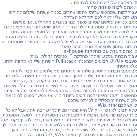
2. האחסון שלי לא מתאים לכם אם…
1.
אתם לקוח מונחה מחיר
עבור לקוח שמחפש שרותי אחסון אתרים בכמה עשרות שקלים לחודש,
השירות שלי ייראה לכם יקר ללא הצדקה.
אתם כנראה עסקים קטנים מאוד כגון בלוגרים מתחילים, או עוסקים
פטורים הנמצאים ממש בתחילת הדרך. היתרון שהשירות שאני מציע לכם,
כמו למשל איכות השרת והתכונות שלו והיתרון של מעצב מנוסה צמוד –
שקופים עבורכם ולא מעניקים לכם ערך מוסף בשלב הזה בו נמצא העסק
שלכם, וזה ממש בסדר. אני פשוט לא יכול להתחרות במחירים שנותנות רוב
חברות אחסון שמציעות מוצר בסיסי מאוד.
2.
אתם חברה עם מחלקות In-house
עבור חברות ענק שיש להן מחלקת IT פנימית גדולה, צוות
מעצבי UI/UX קבועים ומתכנתי Full stack השרות שלי לא מהווה יתרון,
אלא חיסרון.
אם אתם חברות הייטק בשלות או ארגונים ממשלתיים אז סביר להניח
שתצרכו את השירותים שלכם מתוך הארגון, וכל קבלנות משנה של שירות
זה או אחר הוא בזבוז משאבים מיותר עבורכם. במקרה הזה, השרות
המיוחד שלי שמשלב בין שעות עיצוב גרפי לשירות טכנולוגי בטל בשישים.
ובכל זאת – אם אתם לקוחות כאלה, אתם עשויים להתאים בכל אם אתם
מחפשים "קבלן חיצוני לפרויקטים מיוחדים״, ואז אפשר כמובן לכוונן את
סוג השירות והמסלולים לפי דרישתכם.
3.
יש לכם אתר Wix
שלא תבינו לא נכון – Wix היא פתרון מצוין למי שרוצה אתר. אבל לא כל
צורך שלכם פוגש את היכולות המובנות של המערכת הזו. למשל, המערכת
מעולה לכל מי שמעוניין להרים אתר תוך חמש דקות, ובלי להבין בקוד. אבל
עבור חברה או עסק צומח, Wix מדומה ללשכור דירה בבניין שבו אסור לך
להחליף את המנורות בלי רשות מהבעלים, וזו רק ההתחלה. הנה כאן
סקירה מדוע אתר וורדפרס עדיף מאתר Wix, לכל רמת הלקוחות.