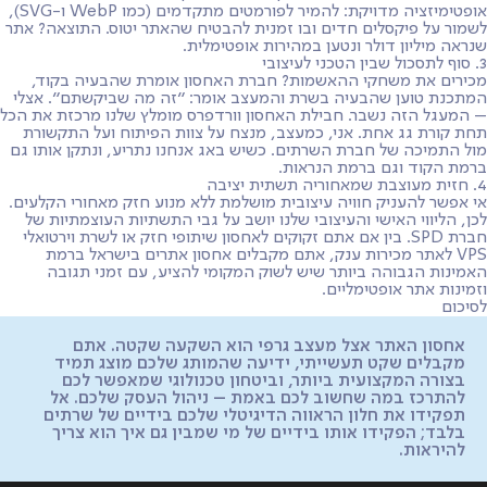
אופטימיזציה מדויקת: להמיר לפורמטים מתקדמים (כמו WebP ו-SVG),
לשמור על פיקסלים חדים ובו זמנית להבטיח שהאתר יטוס. התוצאה? אתר
שנראה מיליון דולר ונטען במהירות אופטימלית.
3. סוף לתסכול שבין הטכני לעיצובי
מכירים את משחקי ההאשמות? חברת האחסון אומרת שהבעיה בקוד,
המתכנת טוען שהבעיה בשרת והמעצב אומר: "זה מה שביקשתם". אצלי
– המעגל הזה נשבר. חבילת האחסון וורדפרס מומלץ שלנו מרכזת את הכל
תחת קורת גג אחת. אני, כמעצב, מנצח על צוות הפיתוח ועל התקשורת
מול התמיכה של חברת השרתים. כשיש באג אנחנו נתריע, ונתקן אותו גם
ברמת הקוד וגם ברמת הנראות.
4. חזית מעוצבת שמאחוריה תשתית יציבה
אי אפשר להעניק חוויה עיצובית מושלמת ללא מנוע חזק מאחורי הקלעים.
לכן, הליווי האישי והעיצובי שלנו יושב על גבי התשתיות העוצמתיות של
חברת SPD. בין אם אתם זקוקים לאחסון שיתופי חזק או לשרת וירטואלי
VPS לאתר מכירות ענק, אתם מקבלים אחסון אתרים בישראל ברמת
האמינות הגבוהה ביותר שיש לשוק המקומי להציע, עם זמני תגובה
וזמינות אתר אופטימליים.
לסיכום
אחסון האתר אצל מעצב גרפי הוא השקעה שקטה. אתם
מקבלים שקט תעשייתי, ידיעה שהמותג שלכם מוצג תמיד
בצורה המקצועית ביותר, וביטחון טכנולוגי שמאפשר לכם
להתרכז במה שחשוב לכם באמת – ניהול העסק שלכם. אל
תפקידו את חלון הראווה הדיגיטלי שלכם בידיים של שרתים
בלבד; הפקידו אותו בידיים של מי שמבין גם איך הוא צריך
להיראות.