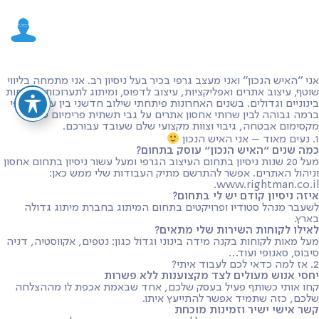
אני ״האיש הנכון״ ואני מעצב גרפי בכיר בעל ניסיון רב. אני מתמחה בליווי
שוטף, עיצוב אתרים ואפליקציות, עיצוב לדפוס, ומיתוג לתערוכות ללקוחות
בינוניים וגדולים. בשנים האחרונות פיתחתי שילוב חדשני בין עיצוב גרפי
ברמה גבוהה לבין שרותי אחסון אתרים על גבי תשתית פרימיום עם
מקסימום אבטחה, גיבוי וצוות מקצועי שלם שעובד עבורכם.
1. נעים מאוד – אני האיש הנכון
כמה שנים ״האיש הנכון״ עוסק בתחום?
מעל 20 שנות ניסיון בתחום העיצוב הגרפי ומעל עשור ניסיון בתחום אחסון
וניהול האתרים. אפשר להתרשם מתיק העבודות שלי ממש כאן:
www.rightman.co.il.
איזה ניסיון קודם יש לי בתחום?
לשעבר מנהל סטודיו ופרויקטים בתחום המיתוג בחברת מיתוג גדולה
בארץ.
לאילו לקוחות השירות שלי מתאים?
מעל מאות לקוחות בקנה מידה בינוני וגדול כגון: נטפים, אקווסטיה, דניה
סיבוס, סאנופי ועוד…
2. אז למה כדאי לכם לעבוד איתי?
יחסי אנוש מעולים לצד מקצוענות ללא פשרות
קחו אותי כשותף פעיל בעסק שלכם, אחד שבאמת אכפת לו מההצלחה
שלכם, כזה שתמיד אפשר להתייעץ איתו.
קשר אישי ישיר וזמינות מוכחת