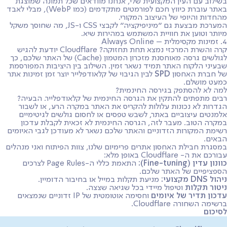
בשילוב עם העין המקצועית שלי, אנחנו מוודאים שכל תמונה שמוצגת
באתר עוברת כיווץ חכם לפורמטים מתקדמים (כמו WebP), מבלי לאבד
מהחדות והיופי של העיצוב המקורי.
המערכת מבצעת גם "מיניפיקציה" לקבצי CSS ו-JS, מה שחוסך משקל
מיותר וטוען את חוויית המשתמש במהירות שיא.
4. זמינות מקסימלית – Always Online
קרה והשרת המרכזי נמצא תחת תחזוקה? Cloudflare יודעת להגיש
לגולשים גרסה מאוחסנת מזכרון המטמון (Cache) של האתר שלכם, כך
שבעיני הלקוח האתר תמיד נשאר זמין. השילוב בין היציבות המפורסמת
של חברת האחסון
SPD
לבין הגיבוי של קלאודפלייר יוצר זמן זמינות אתר
כמעט מושלם.
למה לא להסתפק בגירסה החינמית?
רבים מתפתים להתקין את הגרסה החינמית של קלאודפלייר. הבעיה?
הגדרות לא נכונות עלולות להקריס את האתר במקרה הרע, או לשבור
אלמנטים עיצוביים באתר, לשבש טפסים או לחסום גולשים לגיטימיים
במקרה הטוב. מעבר לזה, הגרסה החינמית לא זכאית לקבלת עדכון
רשימת המקורות הזדוניים והאתר שלכם נשאר לא מעודכן לגבי האיומים
הבאים.
במסגרת חבילת האחסון אתרים פרימיום שלנו, צוות הפיתוח ואני מנהלים
עבורכם את ה- Cloudflare באופן מלא:
כוונון עדין (Fine-tuning):
התאמת כללי ה-Page Rules לצרכים
הספציפיים של האתר שלכם.
ניהול DNS מקצועי:
מניעת תקלות במייל או בחיבור הדומיין.
ניטור תקלות
וטיפול מיידי בכל שגיאה שצצה.
עדכון תדיר של איומים
וחסימה אוטומטית של IP זדוניים שנמצאים
ברשימה השחורה Cloudflare.
לסיכום