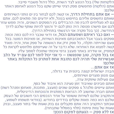
הלקוחות שלי) בכל הנוגע לצד השרת, כולל ניהול משברי סייבר.
אתם (הלקוח) מחפשים ספק רציני שייתן שקט בכל הנוגע לאחסון האתר
שלכם:
– אם אתם בתחילת הדרך,
אז קשה לכם לבחור בין ים נותני השירותים
שאתם נחשפים אליהם בחיפוש בגוגל, ולא יודעים מה מתאים לכם. אתם
גם לא מצליחים להבין מה ההבדלים בין הספקים השונים, והיה ממש עוזר
לכם אם מישהו מנוסה היה נותן לכם יד והופך להיות שותף שלכם לדרך
החדשה. (כך בכל מקרה אני הרגשתי בתחילת הדרך).
– ואם כבר ראיתם ושמעתם הכול,
אז ודאי שכבר היו לכם כמה וכמה
ספקים בעבר אבל התאכזבתם מאיכות השירות, או מאיכות המוצר. בכל
פעם שהייתה תקלה, כל ספק זרק את האשמה על ספק אחר, והיה מאוד
קשה למצוא את האחראי. שלא נדבר על זה שעייפתם מלחפש לקראת כל
קמפיין, או שדרוג באתר מעצב גרפי איכותי שתוכלו לסמוך עליו.
אז בכל מקרה, טוב שנפגשנו – כי אני יכול לומר לכם עם יד על הלב
שבשירות שלי תהיה לכם כתובת אחת לפתרון כל התקלות באתר
שלכם!
אז אם אתם…
חברה ישראלית קטנה בינונית עד גדולה,
עם מגוון מוצרים ושירותים,
עם פעילות שיווקית ערה,
ואתם מבינים שאיבוד זמן טעינה הוא איבוד של כסף,
ואתם עייפים מלנהל 4 ספקים שונים (מעצב, מתכנת, מאחסן ומנהל רשת)
ואתם חברה שחשוב לה הנראות המותגית והנוכחות הדיגיטלית,
והתקציב שלכם לשירות ששומר על אחד הנכסים הכי חשובים של העסק
שלכם הוא כמה מאות שקלים בודדים בחודש. (בוודאי תשמחו לשמוע,
שבתוך התקציב הזה אתם מקבלים גם בנק שעות שלי בתור מעצב, ובנק
שעות של צוות פיתוח (תלוי במסלול שתבחרו).
אז ללא ספק – הגעתם למקום הנכון!