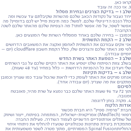
קראו כאן.
3. אז ככה זה עובד
שלב 1 – בדיקת הצרכים ובחירת מסלול
יחד נעבור על נקודות הכאב שלכם מהשרות שקיבלתם עד עכשיו ומה
כולל הנכס הדיגיטלי שלכם. למשל: כמה תיבות מייל יש לכם בדומיין? מה
אפשר לשפר, על מה אפשר לוותר? מה הצפיות שלכם מהאתר שלכם לשנה
הקרובה?
וכמובן – בחירה שלכם באחד ממסלולי השרות שלי המוצעים כאן.
שלב 2 – הקמת התשתית
אני אקים עבורכם את התשתית לאחסון ואקצה את המשאבים הדרושים
לפי סוג האתר שלכם והצרכים שלו, כולל הקמת חשבון cloudflare (יום –
יומיים עבודה).
שלב 3 – הטמעת האתר בשרת החדש
בשלב צוות הפיתוח שלנו יטמיע את האתר הקיים שלכם על גבי השרתים
שלי ויעדכן את כל ההפניות הדרושות – כלול במחיר (עד 48 שעות).
שלב 4 – בדיקות תקינות
אנחנו סורקים את האתר לעומק כדי לראות שהכול עובד כמו שצריך וכמובן
מתקנים את מה שצריך. (יום עבודה אחד).
לסיכום
תוך 72 עד 96 שעות האתר שלכם כבר נמצא על שרת מהיר, מאובטח
ומגובה.
4. מקרה בוחן לדוגמה
אודות הלקוח
חברת
״פרמיה ספיין״
היא חברת מכשור
רפואי (MedTech) אמריקאית-ישראלית, המתמחה בפיתוח, ייצור ושיווק
של שתלים אורתופדיים חדשניים לעמוד השדרה. פעילות החברה
מתמקדת ביצירת פתרונות טכנולוגיים שנועדו להחליף את ניתוחי איחוי
החוליותSpinal Fusion המסורתיים, מתוך מטרה לשפר משמעותית את