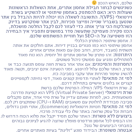
שלכם, האיש הנכון
כשניגשים לבחור חבילת אחסון אתרים, אחת השאלות הראשונות
שעולות היא: האם להסתפק באחסון שיתופי או להשקיע בשרת
וירטואלי (VPS)?. התשובה לשאלה הזו יכולה להיות ההבדל בין אתר
שנטען בשבריר שנייה ומייצר מכירות, לבין אתר שמקרטע בדיוק
כשהלקוח הכי צריך אותו. כדי לעזור לכם לקבל החלטה מושכלת,
הכנו סקירה מעמיקה שתעשה סדר במושגים ותסביר איך הבחירה
הזו משפיעה על ה-SEO ועל חוויית המשתמש שלכם.
1. אחסון שיתופי: הפתרון הכלכלי
אחסון שיתופי הוא כמו מגורים בבניין דירות. אתם חולקים את אותה
תשתית (מעבד, זיכרון, רוחב פס) עם מאות אתרים אחרים.
היתרונות:
זהו פתרון של אחסון אתרים זול יחסית. הוא נוח מאוד
למתחילים ומגיע עם ממשקי ניהול פשוטים.
החסרונות והסיכונים:
אם אתר אחר בשרת חווה עומס תנועה כבד או
נפרץ, האתר שלכם עלול להיפגע. זמני הטעינה אינם יציבים, וקשה מאוד
להשיג שיפור מהירות אתר עקבי בסביבה כזו.
למי זה מתאים?
לאתרי תדמית קטנים מאוד, דפי נחיתה לקמפיינים
קצרים או בלוגים אישיים בתחילת דרכם.
2. שרת וירטואלי VPS: הווילה הפרטית שלכם ברשת
שרת וירטואלי
VPS (Virtual Private Server) הוא קפיצת מדרגה
משמעותית. כאן, למרות שאתם עדיין על שרת פיזי אחד, אתם מקבלים
סביבה מבודדת לחלוטין עם משאבים (RAM ו-CPU) שמוקצים רק לכם.
למי זה מתאים?
חנויות וירטואליות (Ecommerce), אתרי תוכן גדולים,
חברות וכל עסק שרואה באתר שלו כלי עבודה מרכזי.
ביצועים ללא פשרות:
האתר שלכם תמיד יקבל את מלוא הכוח הדרוש לו.
זהו הבסיס לכל אחסון וורדפרס מומלץ שרוצה להגיע לציונים גבוהים
במבחני הביצועים של גוגל.
אבטחה משופרת:
הבידוד מונע "זליגת" בעיות מאתרים אחרים.