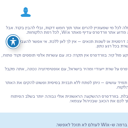
רכת מעולה לכל מי שמעוניין להרים אתר תוך חמש דקות, ובלי להבין בקוד. אבל
חליטים לסגור את השירות, להעלות מחירים בצורה דרסטית או לשנות תנאים – אין לך לאן ללכת. אי אפשר להעביר אתר
רת בכל רגע נתון.
ול להיתקע מול קיר. בוורדפרס אין תקרה כזו. עם עשרות אלפי תוספים וקוד פתוח,
ת הטעינה. כשאתה שם אתר וורדפרס על שרת ייעודי ומהיר בישראל, עם אופטימיזציה נכונה, אתה מקבל
ורדפרס, וכמו שאנחנו תמיד עושים – ניתן לפתח ללא תבנית בסיסית ופשוט להקים את האתר
גבלת. בוורדפרס ההשקעה הראשונית אולי גבוהה יותר בשלב הפיתוח
סך לכם את הכאב שבניהול עצמאי.
כל לאפשר.