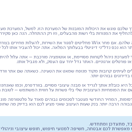
שובות
בלוג
למי זה מתאים?
ה אתר. אבל לא כל צורך שלכם פוגש את היכולות המובנות של המערכת הזו. למשל, המע
ב-Wix, אתה לא הבעלים של האתר שלך. אתה שוכר שטח על הפלטפורמה שלהם. אם מחר Wix מ
תר הוא נכס נדל"ני דיגיטלי בבעלותך המלאה. אתה יכול להעביר אותו לכל ש
יצ'ר מורכב, חיבור למערכת ניהול לקוחות מסויימת, או אוטומציה מורכבת – אתה על
 פורטלים ארגוניים. האתר גדל יחד עם העסק, ולא מגביל אותו.
כר איחסון פרימיום – אני יודע שמהירות היא כסף. אתרי Wix סובלים לעיתים קרובות מקוד מנופח שמאט א
 ניסיון, Wix תרגיש לך אמנם נוחה, אבל היא כובלת אותך לגריד או מבנה עיצובי מסויים. בו
 פרסומות, המחיר החודשי מצטבר לסכומים גבוהים מאוד על פלטפורמה מו
גבוהה הרבה יותר. בנק שעות העיצוב שאני מציע לכם הוא בדיוק מה שחו
אבטחה, חשיפה למנועי חיפוש, חופש עיצובי וניהולי ברמה ש-Wix לעולם לא תו