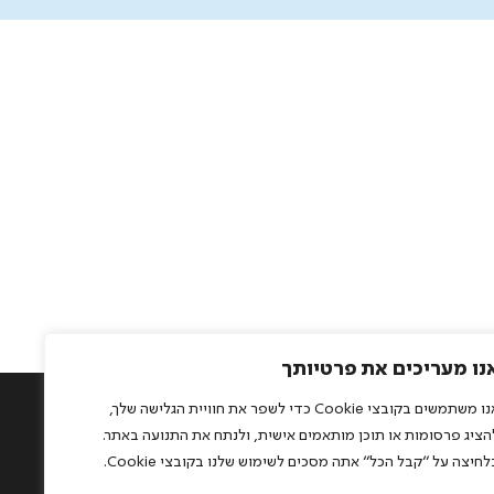
נו מעריכים את פרטיותך
אנו משתמשים בקובצי Cookie כדי לשפר את חוויית הגלישה שלך,
0528.57175
הציג פרסומות או תוכן מותאמים אישית, ולנתח את התנועה באתר.
studio@rightman.co.i
לחיצה על "קבל הכל" אתה מסכים לשימוש שלנו בקובצי Cookie.
הזכויות שמורות לסטודיו האיש הנכון | פיתוח:
72dpi.co.il