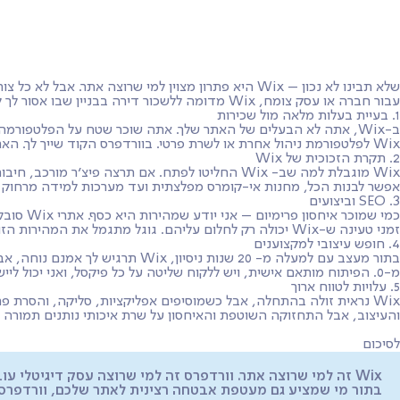
שירותים
מסלולי שירות
ממליצים
מי אני?
שאלות ות
שלא תבינו לא נכון – Wix היא פתרון מצוין למי שרוצ
עבור חברה או עסק צומח, Wix מדומה ללשכור דירה בבניין שבו אסור לך להחליף את המנורות בלי רשות מהבעלים, וזו רק ההתחלה. הנה כאן סקירה מדוע אתר וורדפרס עדיף מאתר Wix, לכל רמת הלקוחות.
1. בעיית בעלות מלאה מול שכירות
Wix לפלטפורמת ניהול אחרת או לשרת פרטי. בוורדפרס
הקוד שייך לך. הא
2. תקרת הזכוכית של Wix
Wix מוגבלת למה שב- Wix החליטו לפתח. אם תרצה פ
אפשר לבנות הכל, מחנות אי-קומרס מפלצתית ועד מערכות למידה מרחוק או
3. SEO וביצועים
כמי שמו
זמני טעינה ש-Wix יכולה רק לחלום עליהם. גוגל מתגמל את המהירות הזו בדירוגים גבוהים יותר.
4. חופש עיצובי למקצוענים
בתור מעצב עם למעלה מ- 20 שנות
מ-0. הפיתוח מותאם אישית, ויש ללקוח שליטה על כל פיקסל, ואני יכול ליישם את המומחיות העיצובית שלי בלי פשרות על חווית המשתמש – לטובת הלקוח.
5. עלויות לטווח ארוך
Wix נראית זולה בהתחלה, אבל כשמוסיפים אפליקציות, סליקה, והסרת
והעיצוב, אבל התחזוקה השוטפת והאיחסון על שרת איכותי נותנים תמורה 
לסיכום
Wix זה למי שרוצה אתר. וורדפרס זה למי שרוצה עסק דיגיטלי עובד, מתעדכן ומתחדש.
בתור מי שמציע גם מעטפת אבטחה רצינית לאתר שלכם, וורדפרס מאפשרת לכם 