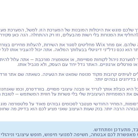
שובות
בלוג
למי זה מתאים?
ה אתר. אבל לא כל צורך שלכם פוגש את היכולות המובנות של המערכת הזו. למשל, המע
ב-Wix, אתה לא הבעלים של האתר שלך. אתה שוכר שטח על הפלטפורמה שלהם. אם מחר Wix מ
תר הוא נכס נדל"ני דיגיטלי בבעלותך המלאה. אתה יכול להעביר אותו לכל ש
יצ'ר מורכב, חיבור למערכת ניהול לקוחות מסויימת, או אוטומציה מורכבת – אתה על
 פורטלים ארגוניים. האתר גדל יחד עם העסק, ולא מגביל אותו.
כר איחסון פרימיום – אני יודע שמהירות היא כסף. אתרי Wix סובלים לעיתים קרובות מקוד מנופח שמאט א
 ניסיון, Wix תרגיש לך אמנם נוחה, אבל היא כובלת אותך לגריד או מבנה עיצובי מסויים. בו
 פרסומות, המחיר החודשי מצטבר לסכומים גבוהים מאוד על פלטפורמה מו
גבוהה הרבה יותר. בנק שעות העיצוב שאני מציע לכם הוא בדיוק מה שחו
אבטחה, חשיפה למנועי חיפוש, חופש עיצובי וניהולי ברמה ש-Wix לעולם לא תו