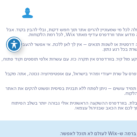
רכת מעולה לכל מי שמעוניין להרים אתר תוך חמש דקות, ובלי להבין בקוד. אבל
חליטים לסגור את השירות, להעלות מחירים בצורה דרסטית או לשנות תנאים – אין לך לאן ללכת. אי אפשר להעביר אתר
רת בכל רגע נתון.
ול להיתקע מול קיר. בוורדפרס אין תקרה כזו. עם עשרות אלפי תוספים וקוד פתוח,
ת הטעינה. כשאתה שם אתר וורדפרס על שרת ייעודי ומהיר בישראל, עם אופטימיזציה נכונה, אתה מקבל
ורדפרס, וכמו שאנחנו תמיד עושים – ניתן לפתח ללא תבנית בסיסית ופשוט להקים את האתר
גבלת. בוורדפרס ההשקעה הראשונית אולי גבוהה יותר בשלב הפיתוח
סך לכם את הכאב שבניהול עצמאי.
כל לאפשר.