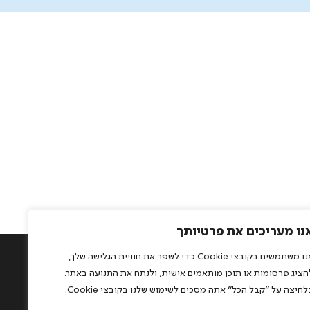
נו מעריכים את פרטיותך
אנו משתמשים בקובצי Cookie כדי לשפר את חוויית הגלישה שלך,
0528.57175
הציג פרסומות או תוכן מותאמים אישית, ולנתח את התנועה באתר.
studio@rightman.co.i
לחיצה על "קבל הכל" אתה מסכים לשימוש שלנו בקובצי Cookie.
הזכויות שמורות לסטודיו האיש הנכון | פיתוח:
72dpi.co.il