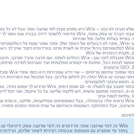
שירותים
מסלולי שירות
ממליצים
מי אני?
שאלות ות
שלא תבינו לא נכון – Wix היא פתרון מצוין למי שרוצ
עבור חברה או עסק צומח, Wix מדומה ללשכור דירה בבניין שבו אסור לך להחליף את המנורות בלי רשות מהבעלים, וזו רק ההתחלה. הנה כאן סקירה מדוע אתר וורדפרס עדיף מאתר Wix, לכל רמת הלקוחות.
1. בעיית בעלות מלאה מול שכירות
Wix לפלטפורמת ניהול אחרת או לשרת פרטי. בוורדפרס
הקוד שייך לך. הא
2. תקרת הזכוכית של Wix
Wix מוגבלת למה שב- Wix החליטו לפתח. אם תרצה פ
אפשר לבנות הכל, מחנות אי-קומרס מפלצתית ועד מערכות למידה מרחוק או
3. SEO וביצועים
כמי שמו
זמני טעינה ש-Wix יכולה רק לחלום עליהם. גוגל מתגמל את המהירות הזו בדירוגים גבוהים יותר.
4. חופש עיצובי למקצוענים
בתור מעצב עם למעלה מ- 20 שנות
מ-0. הפיתוח מותאם אישית, ויש ללקוח שליטה על כל פיקסל, ואני יכול ליישם את המומחיות העיצובית שלי בלי פשרות על חווית המשתמש – לטובת הלקוח.
5. עלויות לטווח ארוך
Wix נראית זולה בהתחלה, אבל כשמוסיפים אפליקציות, סליקה, והסרת
והעיצוב, אבל התחזוקה השוטפת והאיחסון על שרת איכותי נותנים תמורה 
לסיכום
Wix זה למי שרוצה אתר. וורדפרס זה למי שרוצה עסק דיגיטלי עובד, מתעדכן ומתחדש.
בתור מי שמציע גם מעטפת אבטחה רצינית לאתר שלכם, וורדפרס מאפשרת לכם 