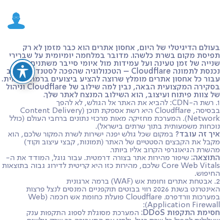
בעולם הדיגיטלי של היום, אחסון אתרים הוא כבר מזמן לא רק
תפיסת מקום בשרת כלשהו. מדובר במלחמה יומיומית על שברירי
שנייה של זמן טעינה ועל עמידות מול איומי סייבר משתנים. כאן
נכנסת לתמונה
Cloudflare
– הטכנולוגיה שהפכה לסטנדרט הזהב
עבור כל אחסון אתרים מומלץ שרוצה להציע ביצועים ברמה עולמית.
בסקירה המקצועית הבאה, נבין למה שילוב של Cloudflare וניהול
של צוות פיתוח ועיצוב, הוא השילוב המנצח לאתר שלך.
1. רשת ה-CDN: להביא את האתר אל הגולש, לא להפך
בבסיסה, Cloudflare היא רשת אספקת תוכן (Content Delivery
Network). המערכת מחזיקה מאות מרכזי נתונים ברחבי העולם (כולל
נוכחות משמעותית בתוך שרתים בישראל).
איך זה עובד?
במקום שכל גולש יפנה ישירות לשרת המקור שלכם, הוא
מקבל את הקבצים הסטטיים של האתר (תמונות, קבצי עיצוב וקוד)
מהשרת הגיאוגרפי הקרוב אליו ביותר.
התוצאה:
שיפור מהירות אתר בצורה דרמטית. עבור גוגל, המודד את ה-
Core Web Vitals שלכם, מהירות כזו היא קריטית לדירוג גבוה בתוצאות
החיפוש.
2. אבטחת אתרים וחומת אש (WAF) ברמה ארגונית
האינטרנט בשנת 2026 רווי בבוטים תוקפניים המנסים לנצל פרצות
במערכות וורדפרס. Cloudflare פועלת כחומת אש חכמה (Web
Application Firewall):
חסימת התקפות DDoS:
המערכת מסוגלת לספוג התקפות ענק