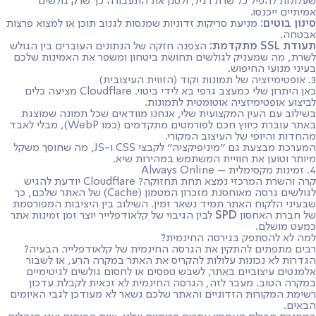
שעלולות להפיל כל שרת רגיל, ולסנן את התעבורה כך שרק גולשים
אמיתיים ייכנסו.
סינון בוטים:
מניעת סריקות זדוניות שמנסות לגנוב תוכן או למצוא פרצות
אבטחה.
תעודת SSL מתקדמת:
הצפנה חזקה של הנתונים העוברים בין הגולש
לשרת, מה שמעניק לגולשים תחושת ביטחון ומשפר את האמינות שלכם
בעיני מנועי החיפוש.
3. אופטימיזציה של תמונות וקוד (הזווית העיצובית)
כאן היתרון שלי כמעצב גרפי בא לידי ביטוי. Cloudflare מציעה כלים
לביצוע אופטימיזציה אוטומטית לתמונות.
בשילוב עם העין המקצועית שלי, אנחנו מוודאים שכל תמונה שמוצגת
באתר עוברת כיווץ חכם לפורמטים מתקדמים (כמו WebP), מבלי לאבד
מהחדות והיופי של העיצוב המקורי.
המערכת מבצעת גם "מיניפיקציה" לקבצי CSS ו-JS, מה שחוסך משקל
מיותר וטוען את חוויית המשתמש במהירות שיא.
4. זמינות מקסימלית – Always Online
קרה והשרת המרכזי נמצא תחת תחזוקה? Cloudflare יודעת להגיש
לגולשים גרסה מאוחסנת מזכרון המטמון (Cache) של האתר שלכם, כך
שבעיני הלקוח האתר תמיד נשאר זמין. השילוב בין היציבות המפורסמת
של חברת האחסון
SPD
לבין הגיבוי של קלאודפלייר יוצר זמן זמינות אתר
כמעט מושלם.
למה לא להסתפק בגירסה החינמית?
רבים מתפתים להתקין את הגרסה החינמית של קלאודפלייר. הבעיה?
הגדרות לא נכונות עלולות להקריס את האתר במקרה הרע, או לשבור
אלמנטים עיצוביים באתר, לשבש טפסים או לחסום גולשים לגיטימיים
במקרה הטוב. מעבר לזה, הגרסה החינמית לא זכאית לקבלת עדכון
רשימת המקורות הזדוניים והאתר שלכם נשאר לא מעודכן לגבי האיומים
הבאים.