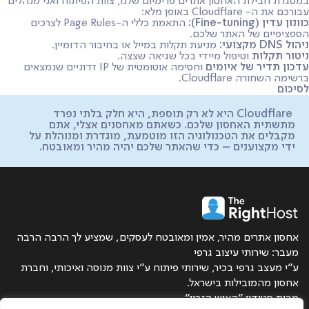
במסגרת חבילת האחסון אתרים פרימיום שלנו, צוות הפיתוח ואני מנהלים
עבורכם את ה- Cloudflare באופן מלא:
כוונון עדין (Fine-tuning):
התאמת כללי ה-Page Rules לצרכים
הספציפיים של האתר שלכם.
ניהול DNS מקצועי:
מניעת תקלות במייל או בחיבור הדומיין.
ניטור תקלות
וטיפול מיידי בכל שגיאה שצצה.
עדכון תדיר של איומים
וחסימה אוטומטית של IP זדוניים שנמצאים
ברשימה השחורה Cloudflare.
לסיכום
Cloudflare היא לא רק תוספת, היא חלק בלתי נפרד
מתשתית האחסון שלכם. כשאתם מאחסנים אצלי, אתם
מקבלים את הטכנולוגיה הזו מוטמעת, מוגדרת ומנוהלת על
ידי מקצוענים – כדי שהאתר שלכם יהיה מהיר ומאובטח.
אחסון אתרים מהיר, אמין ומאובטח לעסקים, שמציע לך הרבה הרבה
מעבר: שירותי עיצוב גרפי
ע״י מעצב גרפי בכיר, שירותי פיתוח ע״י צוות מנוסה ואיכותי, וחברת
אחסון מהמובילות בישראל.
מבית סטודיו ״האיש הנכון״