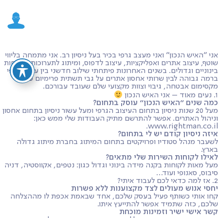
אני ״האיש הנכון״ ואני מעצב גרפי בכיר בעל ניסיון רב. אני מתמחה בליווי
שוטף, עיצוב אתרים ואפליקציות, עיצוב לדפוס, ומיתוג לתערוכות ללקוחות
בינוניים וגדולים. בשנים האחרונות פיתחתי שילוב חדשני בין עיצוב גרפי
ברמה גבוהה לבין שרותי אחסון אתרים על גבי תשתית פרימיום עם
מקסימום אבטחה, גיבוי וצוות מקצועי שלם שעובד עבורכם.
1. נעים מאוד – אני האיש הנכון
כמה שנים ״האיש הנכון״ עוסק בתחום?
מעל 20 שנות ניסיון בתחום העיצוב הגרפי ומעל עשור ניסיון בתחום אחסון
וניהול האתרים. אפשר להתרשם מתיק העבודות שלי ממש כאן:
www.rightman.co.il.
איזה ניסיון קודם יש לי בתחום?
לשעבר מנהל סטודיו ופרויקטים בתחום המיתוג בחברת מיתוג גדולה
בארץ.
לאילו לקוחות השירות שלי מתאים?
מעל מאות לקוחות בקנה מידה בינוני וגדול כגון: נטפים, אקווסטיה, דניה
סיבוס, סאנופי ועוד…
2. אז למה כדאי לכם לעבוד איתי?
יחסי אנוש מעולים לצד מקצוענות ללא פשרות
קחו אותי כשותף פעיל בעסק שלכם, אחד שבאמת אכפת לו מההצלחה
שלכם, כזה שתמיד אפשר להתייעץ איתו.
קשר אישי ישיר וזמינות מוכחת