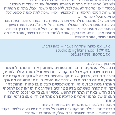
סטודיו ומנהל פרויקטים בתחום המיתוג בחברת Firma
Brands מהמובילות בתחום המיתוג בישראל. את כל עבודות העיצוב
בסטודיו אני מקפיד לעשות לבד, ללא ספקי משנה. אבל, בתחום הפיתוח
והשירות הטכני הקמתי צוות מקצועי ואמין שיכול לתת מענה כמעט לכל
פרויקט ובכל קנה מידה.
אני אב ל-2 מתבגרים ולחטיף אנרגיה צעירה. גר בפרדס חנה, בעל תואר
בעיצוב מטעם מכללת ״אסכולה-מימד בתל-אביב״. בעל תואר ראשון
בהיסטוריה מטעם האוניברסיטה הפתוחה, ובעל תעודת מדריך כדורסל
מטעם מכון וינגייט. אני סקרן, אוהב ללמוד דברים חדשים, אוהב את מה
שאני עושה, ואוהב אנשים.
אז… אני מקוה שהקרח נשבר – בואו נדבר…
במייל:
studio@rightman.co.il
או בטלפון:
052.8571755
אני כאן בשבילכם.
רוב בעלי העסקים והחברות בטוחים שאחסון אתרים מתחיל ונגמר
בבחירת שרת חזק. אבל מה קורה ביום שאחרי? האתר עולה לאוויר,
וכעבור חודש, עדכון של תוסף שנעשה בצורה לא תקינה מקריס את
האתר, תמונה כבדה מדי שוברת את העיצוב, וזמן הטעינה מתארך.
האתר נעשה כבד, איטי, והמשתמשים מבלים בו פחות ופחות זמן
יקר. ומה קורה כשאתם בדיוק צריכים לשדרג את הנראות או להוסיף
חלק חדש באתר? תתחילו לחפש עכשיו מעצב? כאן נכנס היתרון
העצום של אחסון אתרים פרימיום המנוהל על ידי מעצב גרפי וצוות
פיתוח.
מעטפת מלאה: כשהתשתית פוגשת את העיצוב
חברת אחסון רגילה מספקת לכם שטח על שרת. אם יש בעיה כלשהי בקוד
או בנראות – אתם נשארים לבד. אצלי, השירות בנוי אחרת: