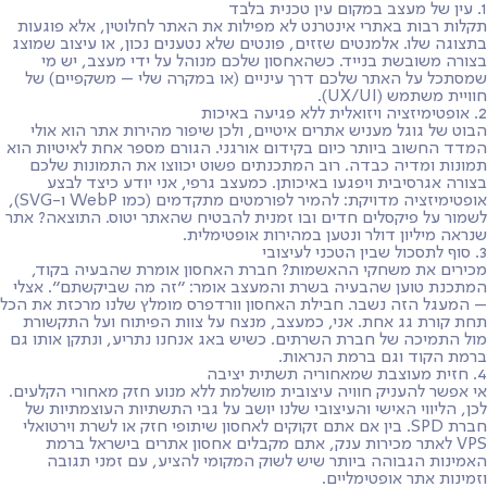
1. עין של מעצב במקום עין טכנית בלבד
תקלות רבות באתרי אינטרנט לא מפילות את האתר לחלוטין, אלא פוגעות
בתצוגה שלו. אלמנטים שזזים, פונטים שלא נטענים נכון, או עיצוב שמוצג
בצורה משובשת בנייד. כשהאחסון שלכם מנוהל על ידי מעצב, יש מי
שמסתכל על האתר שלכם דרך עיניים (או במקרה שלי – משקפיים) של
חוויית משתמש (UX/UI).
2. אופטימיזציה ויזואלית ללא פגיעה באיכות
הבוט של גוגל מעניש אתרים איטיים, ולכן שיפור מהירות אתר הוא אולי
המדד החשוב ביותר כיום בקידום אורגני. הגורם מספר אחת לאיטיות הוא
תמונות ומדיה כבדה. רוב המתכנתים פשוט יכווצו את התמונות שלכם
בצורה אגרסיבית ויפגעו באיכותן. כמעצב גרפי, אני יודע כיצד לבצע
אופטימיזציה מדויקת: להמיר לפורמטים מתקדמים (כמו WebP ו-SVG),
לשמור על פיקסלים חדים ובו זמנית להבטיח שהאתר יטוס. התוצאה? אתר
שנראה מיליון דולר ונטען במהירות אופטימלית.
3. סוף לתסכול שבין הטכני לעיצובי
מכירים את משחקי ההאשמות? חברת האחסון אומרת שהבעיה בקוד,
המתכנת טוען שהבעיה בשרת והמעצב אומר: "זה מה שביקשתם". אצלי
– המעגל הזה נשבר. חבילת האחסון וורדפרס מומלץ שלנו מרכזת את הכל
תחת קורת גג אחת. אני, כמעצב, מנצח על צוות הפיתוח ועל התקשורת
מול התמיכה של חברת השרתים. כשיש באג אנחנו נתריע, ונתקן אותו גם
ברמת הקוד וגם ברמת הנראות.
4. חזית מעוצבת שמאחוריה תשתית יציבה
אי אפשר להעניק חוויה עיצובית מושלמת ללא מנוע חזק מאחורי הקלעים.
לכן, הליווי האישי והעיצובי שלנו יושב על גבי התשתיות העוצמתיות של
חברת SPD. בין אם אתם זקוקים לאחסון שיתופי חזק או לשרת וירטואלי
VPS לאתר מכירות ענק, אתם מקבלים אחסון אתרים בישראל ברמת
האמינות הגבוהה ביותר שיש לשוק המקומי להציע, עם זמני תגובה
וזמינות אתר אופטימליים.