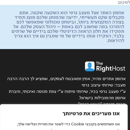
לסיכום
אחסון האתר אצל מעצב גרפי הוא השקעה שקטה. אתם
מקבלים שקט תעשייתי, ידיעה שהמותג שלכם מוצג תמיד
בצורה המקצועית ביותר, וביטחון טכנולוגי שמאפשר לכם
להתרכז במה שחשוב לכם באמת – ניהול העסק שלכם. אל
תפקידו את חלון הראווה הדיגיטלי שלכם בידיים של שרתים
בלבד; הפקידו אותו בידיים של מי שמבין גם איך הוא צריך
להיראות.
אחסון אתרים מהיר, אמין ומאובטח לעסקים, שמציע לך הרבה הרבה
מעבר: שירותי עיצוב גרפי
ע״י מעצב גרפי בכיר, שירותי פיתוח ע״י צוות מנוסה ואיכותי, וחברת
אחסון מהמובילות בישראל.
מבית סטודיו ״האיש הנכון״
0528.571755
אנו מעריכים את פרטיותך
studio@rightman.co.il
אנו משתמשים בקובצי Cookie כדי לשפר את חוויית הגלישה שלך,
הצהרת נגישות
מדיניות פרטיות