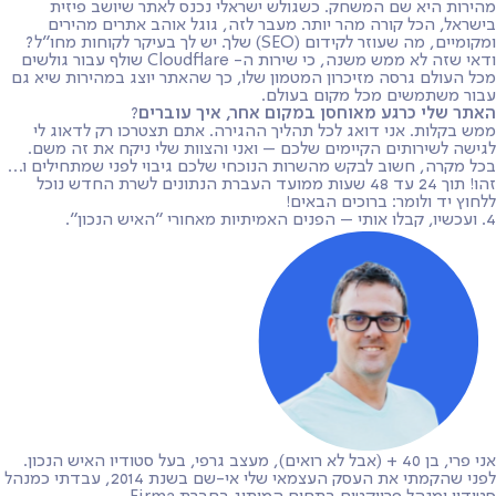
מהירות היא שם המשחק. כשגולש ישראלי נכנס לאתר שיושב פיזית
בישראל, הכל קורה מהר יותר. מעבר לזה, גוגל אוהב אתרים מהירים
ומקומיים, מה שעוזר לקידום (SEO) שלך. יש לך בעיקר לקוחות מחו״ל?
ודאי שזה לא ממש משנה, כי שירות ה-
Cloudflare
שולף עבור גולשים
מכל העולם גרסה מזיכרון המטמון שלו, כך שהאתר יוצג במהירות שיא גם
עבור משתמשים מכל מקום בעולם.
האתר שלי כרגע מאוחסן במקום אחר, איך עוברים
?
ממש בקלות. אני דואג לכל תהליך ההגירה. אתם תצטרכו רק לדאוג לי
לגישה לשירותים הקיימים שלכם – ואני והצוות שלי ניקח את זה משם.
בכל מקרה, חשוב לבקש מהשרות הנוכחי שלכם גיבוי לפני שמתחילים ו…
זהו! תוך 24 עד 48 שעות ממועד העברת הנתונים לשרת החדש נוכל
ללחוץ יד ולומר: ברוכים הבאים!
4. ועכשיו, קבלו אותי – הפנים האמיתיות מאחורי ״האיש הנכון״.
אני פרי, בן 40 + (אבל לא רואים), מעצב גרפי, בעל סטודיו האיש הנכון.
לפני שהקמתי את העסק העצמאי שלי אי-שם בשנת 2014, עבדתי כמנהל