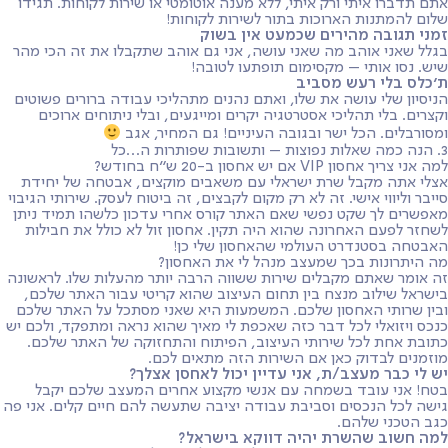
אתם תדברו איתי ורק איתי, ללא מענה אוטומטי או שירות לקוחות. תגידו
שלום להמתנות הארוכות בתור לשירות לקוחות!
זמני תגובה מהירים שכמעט אין בשוק
בגלל שאני אוהב מה שאני עושה, אני גם אוהב שתקבלו את זה הכי מהר
שיש. נסו אותי – מקסימום תופתעו לטובה!
ת׳כלס בלי רעש מסביב
הניסיון שלי עושה את שלו, ואתם נהנים מתהליכי עבודה ברורים פשוטים
וקצרים. בלי תהליכי אסטרטגיה יקרים ומייגעים, ובלי ניתוחים ארוכים
ומסורבלים. הכל ישר ובגובה העיניים! גם המחיר, אגב
3. הנה כמה שאלות נפוצות – ותשובות שפותרות ה…כל
למה אני צריך אחסון VIP אם יש אחסון ב-20 ש"ח בחודש?
אצלי אתה מקבל שרת ישראלי עם משאבים מוקצים, אבטחה של יחידת
סייבר וליווי אישי. זה לא רק מקום לקבצים, זה ביטוח לעסק. שירותי הגיבוי
מאפשרים לך שקט נפשי שאם האתר קורס אחרי עדכון כלשהו תמיד ניתן
לשחזר לפעם האחרונה שהוא היה תקין. אחסון זול לא כולל את חבילות
האבטחה בסטנדרט העולמי שהאחסון שלי כן!
מה היתרונות בכך שמעצב מנהל לי את האחסון?
זה אומר שאתם מקבלים שירות ששווה הרבה יותר מהעלות שלו. לראשונה
בישראל שילוב מנצח בין תחום העיצוב שהוא קריטי עבור האתר שלכם,
ובין שרותי האחסון שלכם. המשמעות היא שאני מסתכל על האתר שלכם
כנכס ויזואלי לכל דבר כזה שאכפת לי מאיך שהוא נראה ומתפקד, ולכם יש
כתובת אחת לכל שירותי העיצוב, הפיתוח והתחזוקה של האתר שלכם.
מוזמנים לבדוק כאן אם השירות הזה מתאים לכם.
יש לי כבר מעצב/ת, אני עדיין יכול לאחסן אצלך?
בטח! אני עובד בשמחה עם אנשי מקצוע אחרים המעצב שלכם יקבל
גישה לכל הנכסים וסביבת עבודה יציבה שתעשה להם חיים קלים. אני פה
כגב הטכני שלהם.
למה חשוב שהשרת יהיה דווקא בישראל?