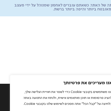
תה של האתר. כשאתם עוברים לאחסון שמנוהל על ידי מעצב
אובטח ביותר והיפה ביותר ברשת.
נו מעריכים את פרטיותך
אנו משתמשים בקובצי Cookie כדי לשפר את חוויית הגלישה שלך,
0528.57175
הציג פרסומות או תוכן מותאמים אישית, ולנתח את התנועה באתר.
studio@rightman.co.i
לחיצה על "קבל הכל" אתה מסכים לשימוש שלנו בקובצי Cookie.
הזכויות שמורות לסטודיו האיש הנכון | פיתוח:
72dpi.co.il