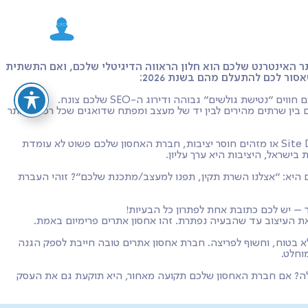
השרת עליו יושב האתר. אתר האינטרנט שלכם הוא חלון הראווה הדיגיטלי שלכם, ואם התשתית
ם בין שרתים מהירים לבין יד של מעצב ומפתח שדואגים שכל רכיב באתר
כל דקה שהאתר שלכם באוויר היא הזדמנות למכירה. כל דקה שהוא למטה היא הפסד כספי ופגיעה קשה במוניטין. אם אתם מקבלים הודעות Site Down או מזהים חוסר יציבות, חברת האחסון שלכם פשוט לא עומדת
ישראל, היציבות היא ערך עליון.
ם היא: "אצלנו השרת תקין, תפנו למעצב/מתכנת שלכם"? זוהי העברת
צור – יש לכם כתובת אחת לפתרון כל הבעיות!
ואת העיצוב עד שהבעיה נפתרת. זהו אחסון אתרים פרימיום באמת.
קרות. אם זה קורה שוב ושוב, או שגוגל מציג אזהרת אתר לא בטוח (למרות שיש לכם SSL), השרת שלכם לא בטוח, וחשוף לפריצה. חברת אחסון אתרים טובה חייבת לספק הגנה
יותר? האם הוא מאפשר מעבר קל מאחסון שיתופי ל-שרת וירטואלי VPS כשהתנועה באתר עולה? אם חברת האחסון שלכם תקועה מאחור, היא תוקעת גם את העסק