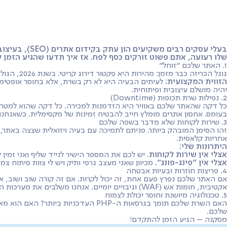
שירותים
מסלולי שירות
ממליצים
מי אני?
שאלות ות
בעלי עסקים 
שלו רעועה, אתם פשוט זורקים כסף לפח. אז איך תדעו שהגיע הזמן לבצע העברת אתר ולמצוא בית
1. האתר שלכם "זוחל"
גוגל הכריזה כבר מזמן: מהירות היא פקטור דירוג קריטי. בשנת 2026, הגולשים מצפים שהאתר יעלה תוך פחות מ-2 שניות. אם האתר שלכם איטי, אתם חווים "נטישת גולשים" גבוהה ודירוג ה-SEO שלכם צונח.
הזווית המקצועית:
לעיתים הבעיה היא לא רק בשרת, אלא בחוסר אופטימיז
יהיה מושלם עיצובית ופיתוחית.
2. נפילות שרת תכופות (Downtime)
בעומס. אחסון אתרים מומלץ חייב להבטיח זמינות של מקסימלית. כשאנחנו
3. שירות לקוחות שלא מדבר בשפה שלכם
זהו הסימן המובהק ביותר. פניתם לתמיכה עם בעיה ויזואלית שצצה באתר
אחריות קלאסית.
היתרונות שלי:
אצלי אין שירות לקוחות
. יש לכם את המספר הישיר לנייד שליף ואני זמין 
אצלי אין "פינג-פונג".
מכיוון שאני מעצב גרפי ותיק ויש לי צוות פיתוח 
4. פריצות חוזרות ובעיות אבטחה
אקטיבית, חומות אש (WAF) וגיבויים יומיים. אנחנו משלבים את מערכות האבטחה של Cloudflare עם שרתים מאובטחים כדי לתת לכם שקט נפשי מוחלט.
5. טכנולוגיה מיושנת וחוסר יכולת לצמוח
שלכם.
מסקנה – הגיע הזמן להתקדם!