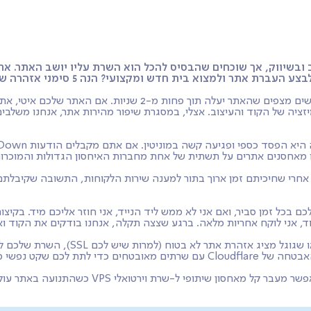
שובות
בלוג
למי זה מתאים?
רבים משקיעים הון עתק בקידום אתרים (SEO), בעיצוב ובשיווק, אך שוכחים שהבסיס להכל הוא 
 חדש ומקצועי? הנה 5 סימני אזהרה שאסור לכם להתעלם מהם בשנת 2026:
ציה של הקוד והעיצוב. אצלי, במסגרת שיפור מהירות אתר, אנחנו משלבי
 מאחסנים אתרים על תשתית של אחת מחברות האיחסון הגדולות והמוכרות ב
, אחרי שחיכיתם זמן ארוך בתור למענה שירות הלקוחות, התשובה שקיבלת
לכם בכל זמן סביר, ואם אני לא ממש ליד הנייד, אני חוזר אליכם מיד. בקי
צמוד, אני לוקח אחריות מלאה. ברגע שצצה תקלה, אנחנו בודקים את הקוד 
אם האתר שלכם נפרץ פעם אחת, זה יכול ל
האם השרת שלכם תומך בגרסאות ה-PHP העדכניות ב