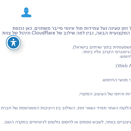
מן טעינה ועל עמידות מול איומי סייבר משתנים. כאן נכנסת
– הטכנולוגיה שהפכה לסטנדרט הזהב עבור כל אחסון אתרים מומלץ שרוצה להציע ביצועים ברמה עולמית. בסקירה המקצועית הבאה, נבין למה שילוב של Cloudflare וניהול של צוות
וגרפי הקרוב אליו ביותר.
מנועי החיפוש.
יש לגולשים גרסה מאוחסנת מזכרון המטמון (Cache) של האתר שלכם, כך שבעיני הלקוח האתר תמיד נשאר זמין. השילוב בין היציבות המפורסמת של חברת
צוביים באתר, לשבש טפסים או לחסום גולשים לגיטימיים במקרה הטוב.