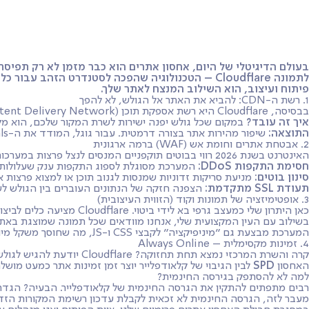
שירותים
מסלולי שירות
ממליצים
מי אני?
שאלות ות
בעולם הדיגיטלי של היום, אחסון אתרים הוא כבר מזמן לא רק תפיסת
לתמונה
Cloudflare
פיתוח ועיצוב, הוא השילוב המנצח לאתר שלך.
1. רשת ה-CDN: להביא את האתר אל הגולש, לא להפך
בבסיסה, Cloudflare היא רשת אספקת תוכן (Content Delivery Network). המערכת מחזיקה מאות מרכזי נתונים ברחבי העולם (כולל נוכחות משמעותית בתוך שרתים בישראל).
איך זה עובד?
במקום שכל גולש יפנה ישירות לשרת המקור שלכם, הוא מקב
התוצאה:
שיפור מהירות אתר בצורה דרמטית. עבור גוגל, המודד את ה-Core Web Vitals שלכם, מהירות כזו היא קריטית לדירוג גבוה בתוצאות החיפוש.
2. אבטחת אתרים וחומת אש (WAF) ברמה ארגונית
האינטרנט בשנת 2026 רווי בבוטים תוקפניים המנסים לנצל פרצות במערכות וורדפרס. Cloudflare פועלת כחומת אש חכמה (Web Application Firewall):
חסימת התקפות DDoS:
המערכת מסוגלת לספוג התקפות ענק שעלולות להפ
סינון בוטים:
מניעת סריקות זדוניות שמנסות לגנוב תוכן או למצוא פרצות 
תעודת SSL מתקדמת:
הצפנה חזקה של הנתונים העוברים בין הגולש לש
3. אופטימיזציה של תמונות וקוד (הזווית העיצובית)
כאן היתרון שלי כמעצב גרפי בא לידי ביטוי. Cloudflare מציעה כלים לביצוע אופטימיזציה אוטומטית לתמונות.
בשילוב עם העין המקצועית שלי, אנחנו מוודאים שכל תמונה שמוצגת באתר עוברת כיווץ חכם לפורמטים מתק
המערכת מבצעת גם "מיניפיקציה" לקבצי CSS ו-JS, מה שחוסך משקל מיותר וטוען את חוויית המשתמש במהירות שיא.
4. זמינות מקסימלית – Always Online
האחסון
SPD
לבין הגיבוי של קלאודפלייר יוצר זמן זמינות אתר כמעט מושלם
למה לא להסתפק בגירסה החינמית?
רבים מתפתים להתקין את הגרסה החינמית של קלאודפלייר. הבעיה? הגדרות
מעבר לזה, הגרסה החינמית לא זכאית לקבלת עדכון רשימת המקורות הזדו