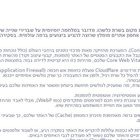
שובות
בלוג
למי זה מתאים?
 מקום בשרת כלשהו. מדובר במלחמה יומיומית על שברירי שנייה של ז
ל את הקבצים הסטטיים של האתר (תמונות, קבצי עיצוב וקוד) מהשרת הגיא
יל כל שרת רגיל, ולסנן את התעבורה כך שרק גולשים אמיתיים ייכנסו.
אבטחה.
רת, מה שמעניק לגולשים תחושת ביטחון ומשפר את האמינות שלכם בעיני 
דמים (כמו WebP), מבלי לאבד מהחדות והיופי של העיצוב המקורי.
קרה והשרת המרכזי נמצא תחת תחזוקה? Cloudflare יודעת להג
.
 לא נכונות עלולות להקריס את האתר במקרה הרע, או לשבור אלמנטים עי
ניים והאתר שלכם נשאר לא מעודכן לגבי האיומים הבאים.