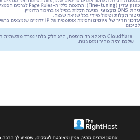
במסגרת חבילת האחסון אתרים פרימיום שלנו, צוות הפיתוח ואני מנהלים עבורכם את ה- flare
כוונון עדין (Fine-tuning):
התאמת כללי ה-Page Rules לצרכים הספציפיים של האתר שלכם.
ניהול DNS מקצועי:
מניעת תקלות במייל או בחיבור הדומיין.
ניטור תקלות
וטיפול מיידי בכל שגיאה שצצה.
עדכון תדיר של איומים
וחסימה אוטומטית של IP זדוניים שנמצאים ברשימה השחורה Cloudflare.
לסיכום
Cloudflare היא לא רק תוספת, היא חלק בלתי נפרד מ
שלכם יהיה מהיר ומאובטח.
אחסון אתרים מהיר, אמין ומאובטח לעסקים, שמציע לך הרבה ה